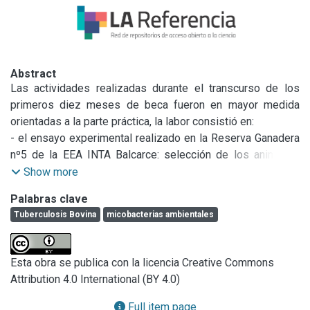
Abstract
Las actividades realizadas durante el transcurso de los 
primeros diez meses de beca fueron en mayor medida 
orientadas a la parte práctica, la labor consistió en:

- el ensayo experimental realizado en la Reserva Ganadera 
nº5 de la EEA INTA Balcarce: selección de los animales, 
toma de muestra de sangre seriada, infección experimental 
Show more
con micobacterias ambientales, prueba de tuberculina 
Palabras clave
comparativa cervical, lectura de tuberculinas; - visitas a 
Tuberculosis Bovina
micobacterias ambientales
establecimientos ganaderos y lecheros de la actividad 
privada, ubicados en diversas localidades de la provincia 
de Buenos Aires y Córdoba: toma de muestras de sangre, 
Esta obra se publica con la licencia Creative Commons
tuberculinización comparativa cervical, lectura de 
Attribution 4.0 International (BY 4.0)
tuberculinas, necropsias; - el Laboratorio de Bacteriología 
del grupo de Sanidad Animal del INTA EEA Balcarce: 
Full item page