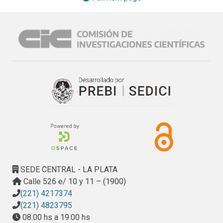
estimulación en placas de las muestras de plasmas para el 
análisis de gamma interferon, preparacion de diversos 
medios de cultivos, siembra en tubos, siembra en placas, 
recuento bacteriano en placas, desuerado de sangres, 
tincion de Ziehl Neelsen, realización de frotis; - el 
Laboratorio Animal de SENASA (Martínez, Bs. As.): prueba 
de potencia biológica de las tuberculinas PPDf, PPDph y 
PPDpo realizadas en cobayos; - frigorífico: toma de 
muestras de órganos de animales positivos a la PPD 
bovina.
SEDE CENTRAL - LA PLATA
Calle 526 e/ 10 y 11 – (1900)
(221) 4217374
(221) 4823795
08.00 hs a 19.00 hs