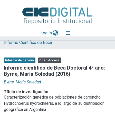
(current)
Log In
Informe Científico de Beca
Explorar
Mas información
Informe de becario
Open Access
Aportar material
Informe científico de Beca Doctoral 4º año:
Byrne, María Soledad (2016)
Statistics
Byrne, María Soledad
Título de investigación
Caracterización genética de poblaciones de carpincho,
Hydrochoerus hydrochaeris, a lo largo de su distribución
geográfica en Argentina