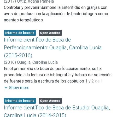
de analizar la diversidad y estructura genética de H.
(
2017
)
Ortiz, Xoana Pamela
hydrochoerus, a lo largo de su distribución geográfica en
Controlar y prevenir Salmonella Enteritidis en granjas con
Sudamérica, utilizando como marcador molecular un
aves de postura con la aplicación de bacteriófagos como
fragmento de la región control del ADN mitocondrial
agentes terapéuticos.
(ADNmit).
Informe de becario
Open Access
Informe científico de Beca de
Perfeccionamiento: Quaglia, Carolina Lucia
(2015-2016)
(
2016
)
Quaglia, Carolina Lucía
En el primer año de beca de perfeccionamiento, se ha
procedido a la lectura de bibliografía y trabajo de selección
de fuentes para la escritura de los capítulos 1 y 2 de la
tesis doctotal. Las fuentes utilizadas fueron
Show more
predominantemnte fuente jurídicas que se extiende desde
el Código Civil redactado por Vélez Sarsfield, los debates
Informe de becario
Open Access
generados en la prensa de la época en torno al Código,
Informe científico de Beca de Estudio: Quaglia,
hasta expedirntes judiciales (alrededor de 1000 casos) del
Carolina Lucia (2014-2015)