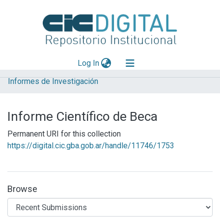
(current)
Log In
Informes de Investigación
Explorar
Mas información
Informe Científico de Beca
Aportar material
Permanent URI for this collection
Statistics
https://digital.cic.gba.gob.ar/handle/11746/1753
Browse