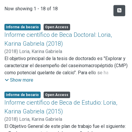
Recent Submissions
Now showing
1 - 18 of 18
Informe de becario
Open Access
Informe científico de Beca Doctoral: Loria,
Karina Gabriela (2018)
(
2018
)
Loria, Karina Gabriela
El objetivo principal de la tesis de doctorado es "Explorar y
caracterizar el desempeño del caseinomacropéptido (CMP)
como potencial quelante de calcio". Para ello se ha
trabajado en la puesta a punto de diferentes técnicas
Show more
analíticas que permiten medir si el péptido es capaz de
ligar calcio y en la cantidad en que puede hacerlo. Estas
Informe de becario
Open Access
técnicas incluyen precipitación del complejo CMP/Ca con
Informe científico de Beca de Estudio: Loria,
etanol, solubilidad del complejo CMP/Ca con buffer
Karina Gabriela (2015)
fosfato, la solubilidad del calcio mediante diálisis, la
(
2018
)
Loria, Karina Gabriela
determinación de calcio libre y ligado a través de un
El Objetivo General de este plan de trabajo fue el siguiente:
electrodo de calcio. También se trabajó en modificaciones