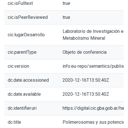
cic.isFulltext
true
cic.isPeerReviewed
true
Laboratorio de Investigación en
cic.lugarDesarrollo
Metabolismo Mineral
cic.parentType
Objeto de conferencia
cic.version
info:eu-repo/semantics/publish
dc.date.accessioned
2020-12-16T13:50:40Z
dc.date.available
2020-12-16T13:50:40Z
dc.identifier.uri
https://digital.cic.gba.gob.ar/h
dc.title
Polimerosomas y sus potenciale