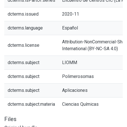
dcterms.isPartOf.series
Encuentro de Centros CIC (La Pla
dcterms.issued
2020-11
dcterms.language
Español
Attribution-NonCommercial-Share
dcterms.license
International (BY-NC-SA 4.0)
dcterms.subject
LIOMM
dcterms.subject
Polimerosomas
dcterms.subject
Aplicaciones
dcterms.subject.materia
Ciencias Químicas
Files