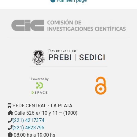
Full item page
necesidades del sector. Además se rediseñó el perfil del 
profesional, donde la formulación del nuevo Plan de 
Estudios esté orientada a la formación de un profesional 
que garantice un criterio científico para la interpretación de 
la realidad en general, agropecuaria en particular como uno 
de los puntos principales. Consideramos que los cambios 
acontecidos en la estructura agraria son muy profundos y 
estos no fueron acompañados con una transformación en 
los contenidos y en los enfoques conceptuales de las 
asignaturas que conforman el plan de estudios de la carrera 
de Ingeniería Agronómica por lo que se debe continuar 
trabajando en ello para mejorar y elevar la calidad 
académica de la Institución.
SEDE CENTRAL - LA PLATA
Calle 526 e/ 10 y 11 – (1900)
(221) 4217374
(221) 4823795
08.00 hs a 19.00 hs