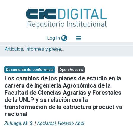
(current)
Log In
Artículos, Informes y presentaciones en Congresos (UNLP)
Explorar
Mas información
Documento de conferencia
Open Access
Aportar material
Los cambios de los planes de estudio en la
carrera de Ingenieria Agronómica de la
Statistics
Facultad de Ciencias Agrarias y Forestales
de la UNLP y su relación con la
transformación de la estructura productiva
nacional
Zuluaga, M. S.
|
Acciaresi, Horacio Abel