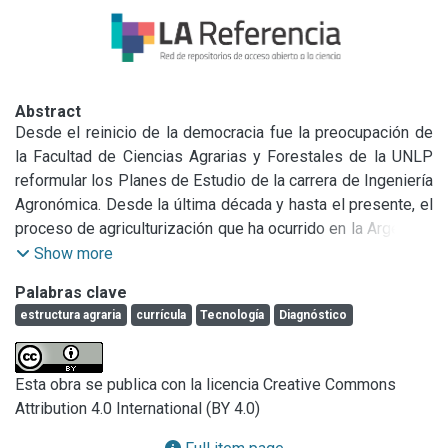
Abstract
Desde el reinicio de la democracia fue la preocupación de 
la Facultad de Ciencias Agrarias y Forestales de la UNLP 
reformular los Planes de Estudio de la carrera de Ingeniería 
Agronómica. Desde la última década y hasta el presente, el 
proceso de agriculturización que ha ocurrido en la Argentina 
se ha caracterizado por la concentración de las unidades 
Show more
de producción, la expansión de la superficie agrícola, 
Palabras clave
centralizada en la producción de trigo-soja, la adopción 
estructura agraria
currícula
Tecnología
Diagnóstico
masiva de la siembra directa y cultivos transgénicos 
resistentes al herbicida glifosato. A partir de un largo 
proceso que comenzó en el año 1985 y finalizó en el 1999 
Esta obra se publica con la licencia Creative Commons
se fueron realizando las modificaciones necesarias del 
Attribution 4.0 International (BY 4.0)
plan de estudios de la carrera para poder definir un perfil 
profesional que vinculara el currículum con las demandas y 