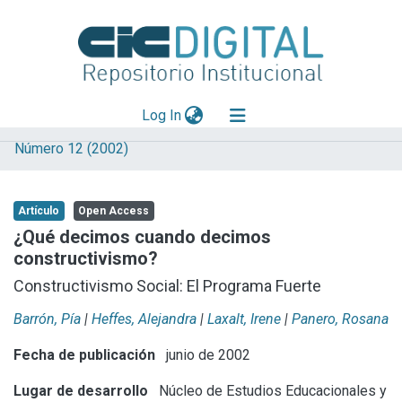
(current)
Log In
Número 12 (2002)
Explorar
Mas información
Artículo
Open Access
Aportar material
¿Qué decimos cuando decimos
constructivismo?
Statistics
Constructivismo Social: El Programa Fuerte
Barrón, Pía
|
Heffes, Alejandra
|
Laxalt, Irene
|
Panero, Rosana
Fecha de publicación
junio de 2002
Lugar de desarrollo
Núcleo de Estudios Educacionales y