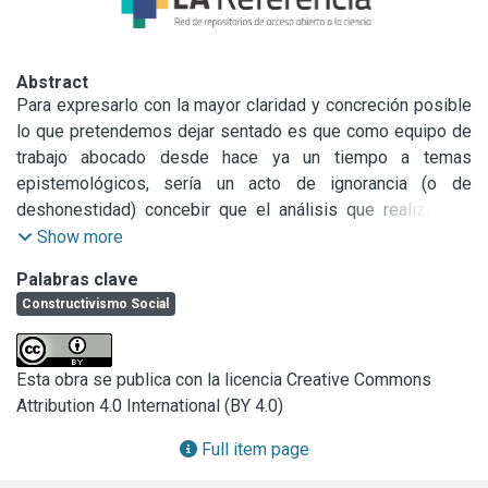
Abstract
Para expresarlo con la mayor claridad y concreción posible 
lo que pretendemos dejar sentado es que como equipo de 
trabajo abocado desde hace ya un tiempo a temas 
epistemológicos, sería un acto de ignorancia (o de 
deshonestidad) concebir que el análisis que realizamos, 
fue posible hacerlo sin algún posicionamiento previo, como 
Show more
diría H. Putnam “es imposible tener un punto de vista 
Palabras clave
desde ninguna parte”. Más allá de los conflictos o 
Constructivismo Social
cuestionamientos que el mismo puede causarnos, dado 
nuestro actual nivel de formación, la opción no doctrinaria 
por algunas de las tradiciones existentes dentro del 
Esta obra se publica con la licencia Creative Commons
espectro epistemológico reclama, a nuestro entender, un 
Attribution 4.0 International (BY 4.0)
conocimiento más exhaustivo de las mismas y una 
reflexión madura sobre sus implicancias en aquellas 
Full item page
disciplinas que constituyen y demarcan nuestro campo de 