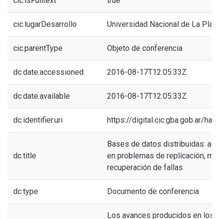
cic.isFulltext
true
cic.lugarDesarrollo
Universidad Nacional de La Plat
cic.parentType
Objeto de conferencia
dc.date.accessioned
2016-08-17T12:05:33Z
dc.date.available
2016-08-17T12:05:33Z
dc.identifier.uri
https://digital.cic.gba.gob.ar/h
Bases de datos distribuidas: ag
dc.title
en problemas de replicación, mig
recuperación de fallas
dc.type
Documento de conferencia
Los avances producidos en los 