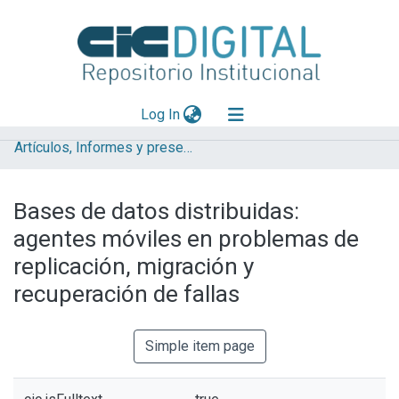
(current)
Log In
Artículos, Informes y presentaciones en Congresos (UNLP)
Explorar
Mas información
Bases de datos distribuidas:
Aportar material
agentes móviles en problemas de
Statistics
replicación, migración y
recuperación de fallas
Simple item page