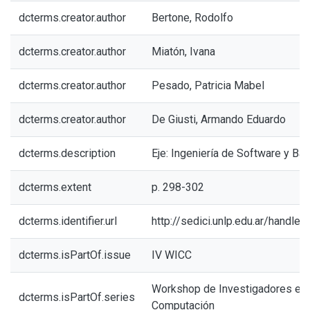
dcterms.creator.author
Bertone, Rodolfo
dcterms.creator.author
Miatón, Ivana
dcterms.creator.author
Pesado, Patricia Mabel
dcterms.creator.author
De Giusti, Armando Eduardo
dcterms.description
Eje: Ingeniería de Software y Ba
dcterms.extent
p. 298-302
dcterms.identifier.url
http://sedici.unlp.edu.ar/handl
dcterms.isPartOf.issue
IV WICC
Workshop de Investigadores en 
dcterms.isPartOf.series
Computación