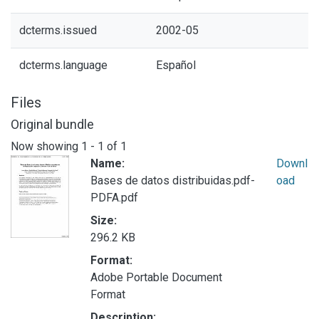
dcterms.issued
2002-05
dcterms.language
Español
Files
Original bundle
Now showing
1 - 1 of 1
Name:
Downl
Bases de datos distribuidas.pdf-
oad
PDFA.pdf
Size:
296.2 KB
Format:
Adobe Portable Document
Format
Description: