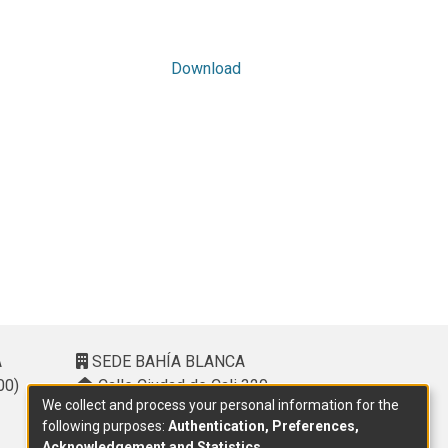
Download
A
SEDE BAHÍA BLANCA
00)
Calle Ciudad de Cali 320 –
We collect and process your personal information for the
(8000). Universidad Provincial del
following purposes:
Authentication, Preferences,
Sudoeste (UPSO)
Acknowledgement and Statistics
.