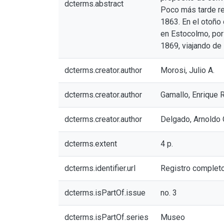
dcterms.abstract
Poco más tarde re
1863. En el otoño
en Estocolmo, por
1869, viajando de
dcterms.creator.author
Morosi, Julio A.
dcterms.creator.author
Gamallo, Enrique R
dcterms.creator.author
Delgado, Arnoldo
dcterms.extent
4 p.
dcterms.identifier.url
Registro complet
dcterms.isPartOf.issue
no. 3
dcterms.isPartOf.series
Museo