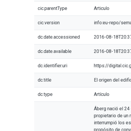
cic.parentType
Articulo
cic.version
info:eu-repo/sem
dc.date.accessioned
2016-08-18T20:3
dc.date.available
2016-08-18T20:3
dc.identifier.uri
https://digital.c
dc.title
El origen del edif
dc.type
Artículo
Áberg nació el 24
propietario de un
interrumpió los es
propósito de conv