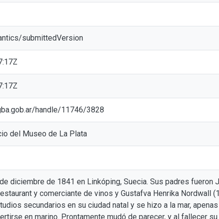
antics/submittedVersion
7:17Z
7:17Z
ic.gba.gob.ar/handle/11746/3828
icio del Museo de La Plata
 de diciembre de 1841 en Linkóping, Suecia. Sus padres fueron 
 restaurant y comerciante de vinos y Gustafva Henrika Nordwall 
tudios secundarios en su ciudad natal y se hizo a la mar, apenas
ertirse en marino. Prontamente mudó de parecer, y al fallecer s