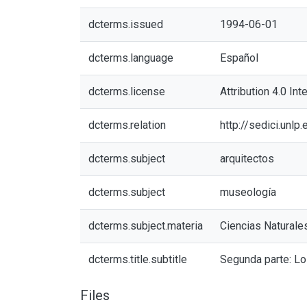
dcterms.issued
1994-06-01
dcterms.language
Español
dcterms.license
Attribution 4.0 Int
dcterms.relation
http://sedici.unl
dcterms.subject
arquitectos
dcterms.subject
museología
dcterms.subject.materia
Ciencias Naturale
dcterms.title.subtitle
Segunda parte: Lo
Files