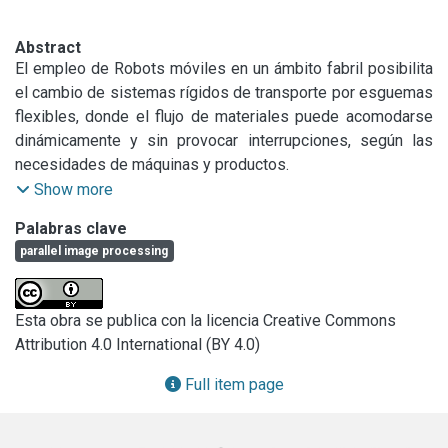
Abstract
El empleo de Robots móviles en un ámbito fabril posibilita 
el cambio de sistemas rígidos de transporte por esguemas 
flexibles, donde el flujo de materiales puede acomodarse 
dinámicamente y sin provocar interrupciones, según las 
necesidades de máquinas y productos.

Este articulo presenta un enfoque al problema de la 
Show more
planificación de las trayectorias de un Robot Móvil en un 
Palabras clave
ámbito conocido, desde el punto de vista de la aplicación 
parallel image processing
de técnicas de Computer Graphics. Este enfoque, en 
contraposición al habitualmente empleado de técnicas 
geométricas, posibilita la obtención de resultados con 
Esta obra se publica con la licencia Creative Commons
mucha menor tarea de procesamiento, usando un 
Attribution 4.0 International (BY 4.0)
computador personal tipo PC_AT, y con precisión 
equivalente. Asimismo, y como conclusión novedosa, se 
Full item page
muestra que a los fines del procesamiento lógico de 
imágenes binarias, un procesador convencional puede ser 