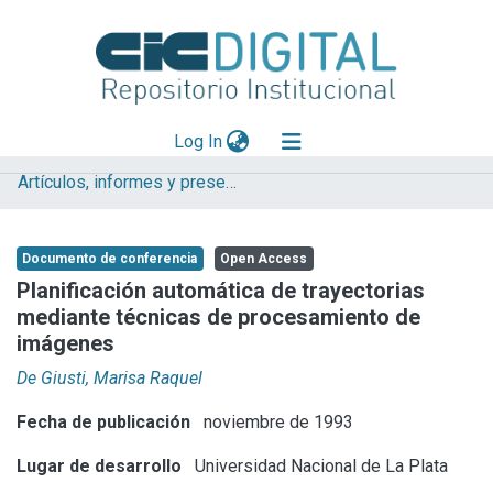
(current)
Log In
Artículos, informes y presentaciones en Congresos CESGI
Explorar
Mas información
Documento de conferencia
Open Access
Aportar material
Planificación automática de trayectorias
mediante técnicas de procesamiento de
Statistics
imágenes
De Giusti, Marisa Raquel
Fecha de publicación
noviembre de 1993
Lugar de desarrollo
Universidad Nacional de La Plata