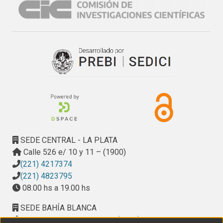
visto como una máquina SIMD (Single- Instructión Multiple-
Data), al procesar múltiples elementos de imagen en 
paralelo.
SEDE CENTRAL - LA PLATA
Calle 526 e/ 10 y 11 – (1900)
(221) 4217374
(221) 4823795
08.00 hs a 19.00 hs
SEDE BAHÍA BLANCA
Calle Ciudad de Cali 320 – (8000). Universidad