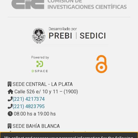
desconcierto, si no en el sentido de sorprender, de 
incrementar la atención o crear un sentimiento participativo 
de admiración y satisfacción, un  ¡ajá!  o un  ¡eureka! . En 
otras palabras, sorpresa ante la belleza y las 
características de un objeto matemático, ante la aparición 
de una solución inesperada o ante el vínculo imprevisible 
entre ramas distintas del conocimiento (Alsina, 2000).
SEDE CENTRAL - LA PLATA
Calle 526 e/ 10 y 11 – (1900)
(221) 4217374
(221) 4823795
08.00 hs a 19.00 hs
SEDE BAHÍA BLANCA
Calle Ciudad de Cali 320 – (8000). Universidad