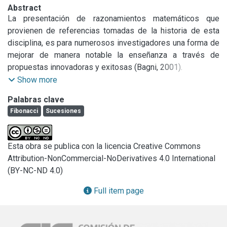
Abstract
La presentación de razonamientos matemáticos que 
provienen de referencias tomadas de la historia de esta 
disciplina, es para numerosos investigadores una forma de 
mejorar de manera notable la enseñanza a través de 
propuestas innovadoras y exitosas (Bagni, 2001).

Furinghetti y Somaglia (1997, citados por Bagni 2001) 
Show more
reconocen dos niveles de trabajo en la introducción de la 
Palabras clave
historia aplicada a la didáctica: un primer nivel que se 
Fibonacci
Sucesiones
refiere a todo lo que intervenga y brinde motivación para 
estudiar matemática mediante la contextualización del 
ámbito social (geográfico, histórico, comercial, lingüístico) y 
Esta obra se publica con la licencia Creative Commons
un segundo nivel que recupera la dimensión cultural de la 
Attribution-NonCommercial-NoDerivatives 4.0 International
matemática como método.

(BY-NC-ND 4.0)
De los posibles temas a elegir nos decidimos por abordar 
la sucesión de Fibonacci, tomando distintas perspectivas y 
Full item page
contextos. ¿Por qué elegimos este tema?. 
Fundamentalmente, porque siempre provoca “sorpresa” en 
los alumnos, no en el sentido de sobresalto o 