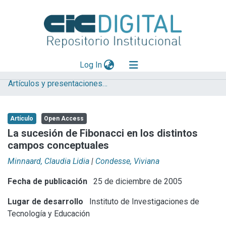
(current)
Log In
Artículos y presentaciones en Congresos
Explorar
Mas información
Artículo
Open Access
Aportar material
La sucesión de Fibonacci en los distintos
campos conceptuales
Statistics
Minnaard, Claudia Lidia
|
Condesse, Viviana
Fecha de publicación
25 de diciembre de 2005
Lugar de desarrollo
Instituto de Investigaciones de
Tecnología y Educación