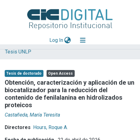
(current)
Log In
Tesis UNLP
Explorar
Mas información
Tesis de doctorado
Open Access
Aportar material
Obtención, caracterización y aplicación de un
biocatalizador para la reducción del
Statistics
contenido de fenilalanina en hidrolizados
proteicos
Castañeda, María Teresita
Directores
Hours, Roque A.
Fecha de publicación
22 de abril de 2016