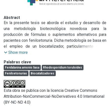
Abstract
En la presente tesis se aborda el estudio y desarrollo de 
una metodología biotecnológica novedosa para la 
producción de fórmulas o suplementos alternativos para 
pacientes con fenilcetonuria. Dicha metodología se basa en 
el empleo de un biocatalizador, particularmente de la 
enzima L-Fenilalanina amonio liasa (PAL, EC 4.3.1.25), 
Show more
producida a partir del cultivo de Rhodosporidium toruloides 
Palabras clave
NBRC 0559. PAL cataliza la desaminación no oxidativa de 
Fenilalanina amonio liasa
Rhodosporidium toruloides
LFenilalanina (L-Phe) en ácido trans-cinámico. Esta enzima 
Fenilcetonurias
Biocatalizadores
fue aplicada para la

reducción o deprivación del contenido de fenilalanina, 
empleando como modelo hidrolizados proteicos 
Esta obra se publica con la licencia Creative Commons
comerciales de diferente origen.

Attribution-NonCommercial-NoDerivatives 4.0 International
La metodología desarrollada consiste de una primera etapa 
(BY-NC-ND 4.0)
basada en la obtención del biocatalizador. Ésta incluyó, por 