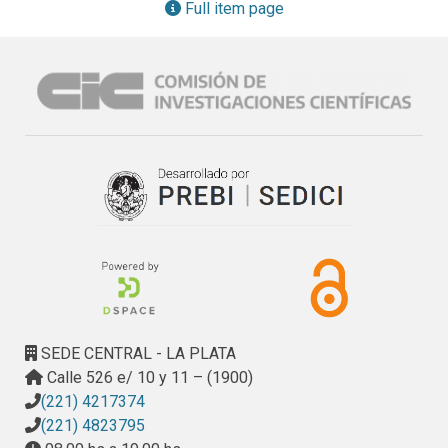
un lado, la optimización de los componentes del medio de 
Full item page
cultivo a emplear, mediante diseños experimentales, con la 
finalidad de incrementar la actividad PAL. Seguidamente, se 
procedió a la recuperación del biocatalizador de dos 
maneras. Por un lado, se obtuvieron células conteniendo 
PAL, las cuales se permeabilizaron adecuadamente para 
funcionar como un microreactor y se caracterizaron como 
tal. Por otro lado, se contrastó el biocatalizador obtenido 
con PAL purificada, obtenida a partir de un protocolo 
estándar de purificación.

En una segunda etapa, se inmovilizaron las células 
catalíticas por inclusión en polímeros, empleando alginato 
de calcio. Las mismas se caracterizaron para determinar su 
factibilidad de uso, teniendo en cuenta su potencial 
aplicación industrial. A su vez, este sistema se contrastó 
SEDE CENTRAL - LA PLATA
con la enzima purificada inmovilizada por inclusión en 
Calle 526 e/ 10 y 11 – (1900)
membranas celulósicas.

(221) 4217374
Finalmente, en una tercera etapa, el biocatalizador 
(221) 4823795
seleccionado se empleó en el tratamiento de hidrolizados 