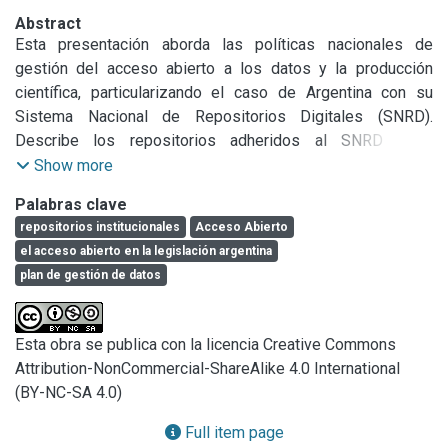
Abstract
Esta presentación aborda las políticas nacionales de 
gestión del acceso abierto a los datos y la producción 
científica, particularizando el caso de Argentina con su 
Sistema Nacional de Repositorios Digitales (SNRD). 
Describe los repositorios adheridos al SNRD y el 
crecimeinto en el tiempo del siistema nacional de 
Show more
repositorios de Argentina. Aborda diferentes aspectos 
Palabras clave
referidos a la interoperabilidad y las Directrices 2015 del 
repositorios institucionales
Acceso Abierto
SNRD. Brinda detalles sobre el marco legal del Acceso 
el acceso abierto en la legislación argentina
Abierto en la Argentina, particularmente la Ley Nº 26.899 
plan de gestión de datos
Creación de Repositorios Digitales Institucionales de 
Acceso Abierto y la  Resolución 753- E/2016 MINCYT 
Reglamento operativo para la aplicación de la ley Nº 
Esta obra se publica con la licencia Creative Commons
26.899. Culmina abordando distinto aspectos del Plan de 
Attribution-NonCommercial-ShareAlike 4.0 International
gestión de datos del SNRD de Argentina.
(BY-NC-SA 4.0)
Full item page