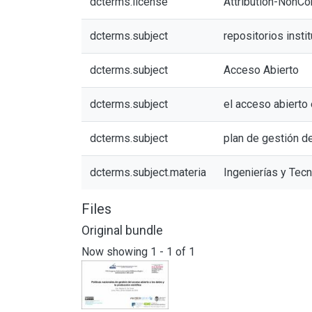
dcterms.license
Attribution-NonCo
dcterms.subject
repositorios insti
dcterms.subject
Acceso Abierto
dcterms.subject
el acceso abierto 
dcterms.subject
plan de gestión d
dcterms.subject.materia
Ingenierías y Tec
Files
Original bundle
Now showing
1 - 1 of 1