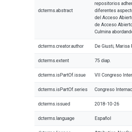
repositorios adhe
dcterms.abstract
diferentes aspecto
del Acceso Abierto
de Acceso Abierto
Culmina abordando
dcterms.creator.author
De Giusti, Marisa
dcterms.extent
75 diap.
dcterms.isPartOf.issue
VII Congreso Inter
dcterms.isPartOf.series
Congreso Internac
dcterms.issued
2018-10-26
dcterms.language
Español