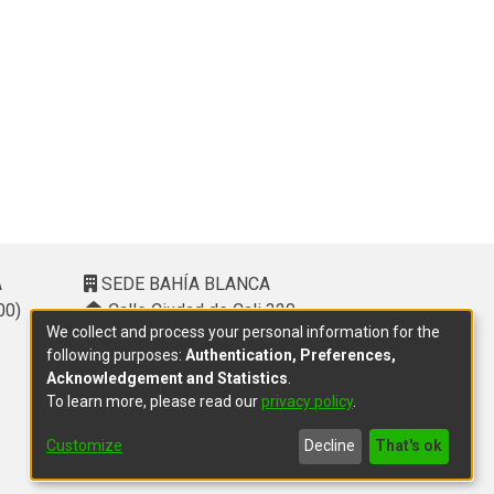
A
SEDE BAHÍA BLANCA
00)
Calle Ciudad de Cali 320 –
We collect and process your personal information for the
(8000). Universidad Provincial del
following purposes:
Authentication, Preferences,
Sudoeste (UPSO)
Acknowledgement and Statistics
.
(291) 459 2550
, interno 147
To learn more, please read our
privacy policy
.
10.00 h a 14.00 h
delegacion.bahia@cic.gba.gob.ar
Customize
Decline
That's ok