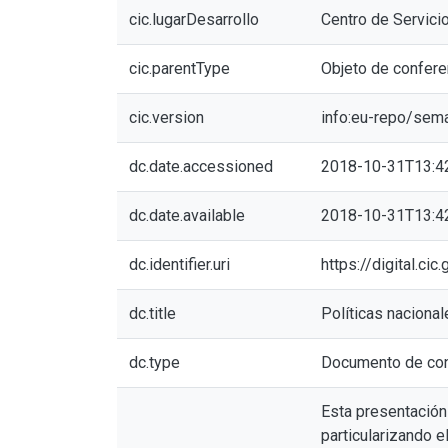
cic.lugarDesarrollo
Centro de Servici
cic.parentType
Objeto de confere
cic.version
info:eu-repo/sem
dc.date.accessioned
2018-10-31T13:4
dc.date.available
2018-10-31T13:4
dc.identifier.uri
https://digital.c
dc.title
Políticas nacional
dc.type
Documento de con
Esta presentación 
particularizando 