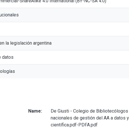
mmercial-ShareAlike 4.0 International (BY-NC-SA 4.0)
tucionales
en la legislación argentina
e datos
nologías
Name:
De Giusti - Colegio de Bibliotecólogos 
nacionales de gestión del AA a datos 
científica.pdf-PDFA.pdf