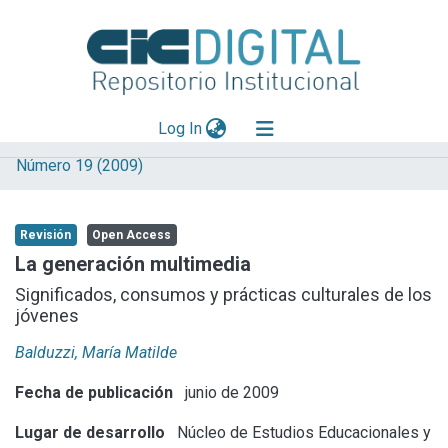
(current)
Log In
Número 19 (2009)
Explorar
Mas información
Revisión
Open Access
Aportar material
La generación multimedia
Statistics
Significados, consumos y prácticas culturales de los
jóvenes
Balduzzi, María Matilde
Fecha de publicación
junio de 2009
Lugar de desarrollo
Núcleo de Estudios Educacionales y