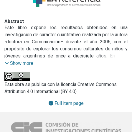
Abstract
Este libro expone los resultados obtenidos en una 
investigación de carácter cuantitativo realizada por la autora 
-doctora en Comunicación– durante el año 2006, con el 
propósito de explorar los consumos culturales de niños y 
jóvenes argentinos de once a diecisiete años. En once 
capítulos, la autora analiza el acceso a los medios de 
Show more
comunicación y a las nuevas tecnologías, los significados 
que les otorgan sus usuarios y las prácticas que 
desarrollan. Explora el papel de los medios de 
Esta obra se publica con la licencia Creative Commons
comunicación –tanto los nuevos como los tradicionales– 
Attribution 4.0 International (BY 4.0)
en la vida de los adolescentes, aportando información 
Full item page
sobre la manera en que inciden los contextos sociales, 
culturales, económicos y personales en el acceso, la 
apropiación y el uso de medios y nuevas tecnologías.