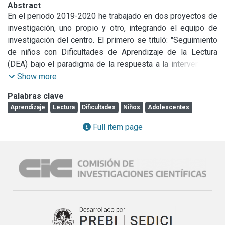
Abstract
En el periodo 2019-2020 he trabajado en dos proyectos de 
investigación, uno propio y otro, integrando el equipo de 
investigación del centro. El primero se tituló: "Seguimiento 
de niños con Dificultades de Aprendizaje de la Lectura 
(DEA) bajo el paradigma de la respuesta a la intervención". 
El objetivo planteado consistía en continuar con el estudio 
Show more
exploratorio y descriptivo del proyecto 2017-2018 con el 
Palabras clave
fin de completar la muestra de la población que realiza 
Aprendizaje
Lectura
Dificultades
Niños
Adolescentes
consultas por dificultades de aprendizaje en niños y niñas, 
en las instituciones públicas de salud, analizar los datos y 
Full item page
realizar el seguimiento de los niños diagnosticados como 
DEA lectura para evaluar el nivel de mejora.

El segundo proyecto en el que he trabajado como 
integrante del CEREN durante el año 2020 ha sido: 
"Condiciones de vida de los hogares y cuidados frente al 
Aislamiento Social Preventivo y Obligatorio por COVID- 19 
en La Plata, Berisso y Ensenada. Estado de situación del 
bienestar infantil y propuestas". Proyecto de Investigación 