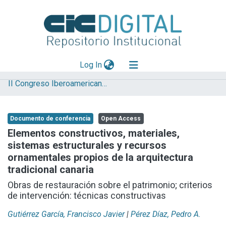
(current)
Log In
II Congreso Iberoamericano y X Jornada de Técnicas de Reparación y Conservación del Patrimonio
Explorar
Mas información
Documento de conferencia
Open Access
Aportar material
Elementos constructivos, materiales,
sistemas estructurales y recursos
Statistics
ornamentales propios de la arquitectura
tradicional canaria
Obras de restauración sobre el patrimonio; criterios
de intervención: técnicas constructivas
Gutiérrez García, Francisco Javier
|
Pérez Díaz, Pedro A.