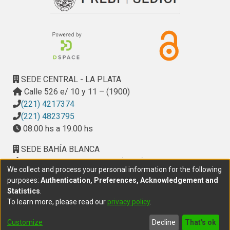
SEDE CENTRAL - LA PLATA
Calle 526 e/ 10 y 11 – (1900)
(221) 4217374
(221) 4823795
08.00 hs a 19.00 hs
SEDE BAHÍA BLANCA
Calle Ciudad de Cali 320 – (8000). Universidad
We collect and process your personal information for the following
Provincial del Sudoeste (UPSO)
purposes:
Authentication, Preferences, Acknowledgement and
(291) 459 2550
, interno 147
Statistics
.
10.00 h a 14.00 h
To learn more, please read our
privacy policy
.
delegacion.bahia@cic.gba.gob.ar
Customize
Decline
That's ok