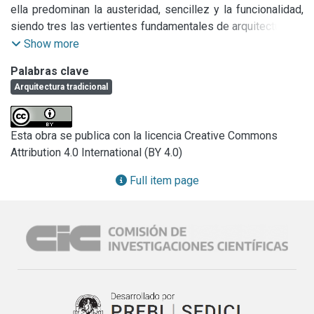
ella predominan la austeridad, sencillez y la funcionalidad, 
siendo tres las vertientes fundamentales de arquitectura: la 
militar, la religiosa y la civil (Urbana y Rural). El sistema 
Show more
constructivo se desarrolla con muros de carga, sobre 
Palabras clave
encepados de piedra, constituidos por mampuestos, 
Arquitectura tradicional
unidos y revestidos con morteros de barro o cal, forjados 
de vigas de madera, con tirantes que absorben los 
esfuerzos horizontales, y techos de cubierta inclinada con 
Esta obra se publica con la licencia Creative Commons
estructura de madera y tejas sobre un entablonado cuajado, 
Attribution 4.0 International (BY 4.0)
recibidas con mortero de barro. Se hace necesario realizar 
intervenciones en los edificios, ante el requisito de 
Full item page
reintegrar al edificio de unas disfunciones, que se agrupan 
principalmente en cuatro causas: obsolencia, uso, 
siniestralidad, y degradación. La conservación, restauración, 
consolidación, rehabilitación y remodelación, son las 
herramientas que la ley de Patrimonio Histórico de 
Canarias pone de manifiesto para la protección y 
conservación del edificio con garantías de cumplimiento de 
la funcionalidad del mismo.