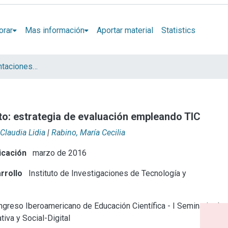
orar
Mas información
Aportar material
Statistics
Artículos y presentaciones en Congresos
to: estrategia de evaluación empleando TIC
Claudia Lidia
|
Rabino, María Cecilia
icación
marzo de 2016
rrollo
Instituto de Investigaciones de Tecnología y
greso Iberoamericano de Educación Científica - I Seminario de
tiva y Social-Digital