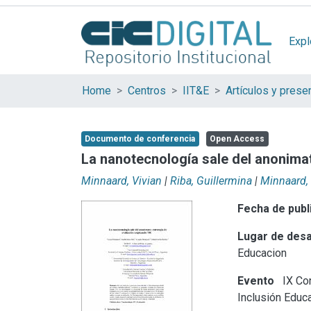
Expl
Home
Centros
IIT&E
Documento de conferencia
Open Access
La nanotecnología sale del anonima
Minnaard, Vivian
|
Riba, Guillermina
|
Minnaard, 
Fecha de publ
Lugar de desa
Educacion
Evento
IX Con
Inclusión Educa