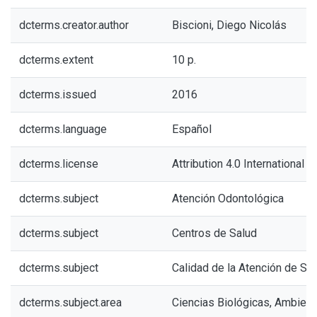
dcterms.creator.author
Biscioni, Diego Nicolás
dcterms.extent
10 p.
dcterms.issued
2016
dcterms.language
Español
dcterms.license
Attribution 4.0 International (
dcterms.subject
Atención Odontológica
dcterms.subject
Centros de Salud
dcterms.subject
Calidad de la Atención de Sa
dcterms.subject.area
Ciencias Biológicas, Ambient