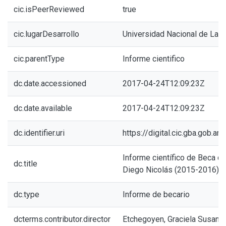
cic.isPeerReviewed
true
cic.lugarDesarrollo
Universidad Nacional de La P
cic.parentType
Informe cientifico
dc.date.accessioned
2017-04-24T12:09:23Z
dc.date.available
2017-04-24T12:09:23Z
dc.identifier.uri
https://digital.cic.gba.gob.
Informe científico de Beca de
dc.title
Diego Nicolás (2015-2016)
dc.type
Informe de becario
dcterms.contributor.director
Etchegoyen, Graciela Susana