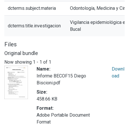
dcterms.subject.materia
Odontología, Medicina y Cirug
Vigilancia epidemiológica en 
dcterms.title.investigacion
Bucal
Files
Original bundle
Now showing
1 - 1 of 1
Name:
Downl
Informe BECOF15 Diego
oad
Biscioni.pdf
Size:
458.66 KB
Format:
Adobe Portable Document
Format