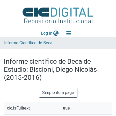
(current)
Log In
Informe Científico de Beca
Explorar
Mas información
Informe científico de Beca de
Aportar material
Estudio: Biscioni, Diego Nicolás
Statistics
(2015-2016)
Simple item page
cic.isFulltext
true