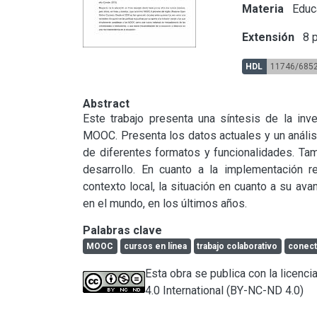
Materia
Educ
Extensión
8 p
HDL
11746/685
Abstract
Este trabajo presenta una síntesis de la inve
MOOC. Presenta los datos actuales y un análisi
de diferentes formatos y funcionalidades. Tam
desarrollo. En cuanto a la implementación re
contexto local, la situación en cuanto a su av
en el mundo, en los últimos años.
Palabras clave
MOOC
cursos en línea
trabajo colaborativo
conect
Esta obra se publica con la licen
4.0 International (BY-NC-ND 4.0)