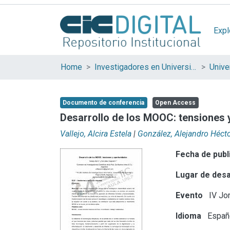
Expl
Home
Investigadores en Universidades Nacionales de la provincia de Buenos Aires
Documento de conferencia
Open Access
Desarrollo de los MOOC: tensiones 
Vallejo, Alcira Estela
|
González, Alejandro Héct
Fecha de publ
Lugar de desa
Evento
IV Jor
Idioma
Españ