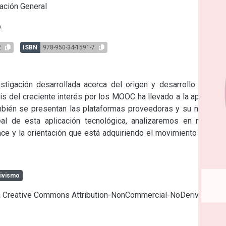
ación General
.
2
ISBN
978-950-34-1591-7
stigación desarrollada acerca del origen y desarrollo de los 
s del creciente interés por los MOOC ha llevado a la aparición 
bién se presentan las plataformas proveedoras y su nivel de 
al de esta aplicación tecnológica, analizaremos en nuestro 
ance y la orientación que está adquiriendo el movimiento MOOC 
ivismo
cia Creative Commons Attribution-NonCommercial-NoDerivatives