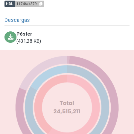
HDL
11746/4879
Descargas
Póster
(431.28 KB)