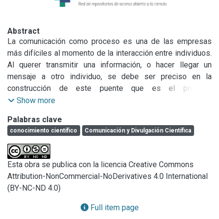
Abstract
La comunicación como proceso es una de las empresas 
más difíciles al momento de la interacción entre individuos. 
Al querer transmitir una información, o hacer llegar un 
mensaje a otro individuo, se debe ser preciso en la 
construcción de este puente que es el proceso 
comunicativo para asegurarse de que aquel constructo que 
Show more
es el mensaje y que es producido por el emisor llegue de 
Palabras clave
forma adecuada a quienquiera que deba recibir esta 
conocimiento científico
Comunicación y Divulgación Científica
información. De esta manera, el problema asciende a un 
nuevo nivel, si a las dificultades de transmitir un mensaje y 
los problemas de su construcción sumamos el tipo de 
Esta obra se publica con la licencia Creative Commons
contenido que queremos transmitir. La situación ya no 
Attribution-NonCommercial-NoDerivatives 4.0 International
involucra sólo aquello que queremos transmitir sino 
(BY-NC-ND 4.0)
también qué es lo que queremos transmitir y de qué forma 
lo haremos. Este nuevo reconocimiento expone una 
Full item page
variedad de escenarios de diversa categoría que pueden ir 