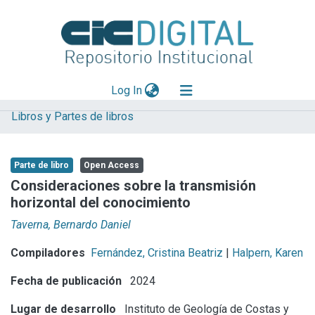
(current)
Log In
Libros y Partes de libros
Explorar
Mas información
Parte de libro
Open Access
Aportar material
Consideraciones sobre la transmisión
horizontal del conocimiento
Statistics
Taverna, Bernardo Daniel
Compiladores
Fernández, Cristina Beatriz
|
Halpern, Karen
Fecha de publicación
2024
Lugar de desarrollo
Instituto de Geología de Costas y