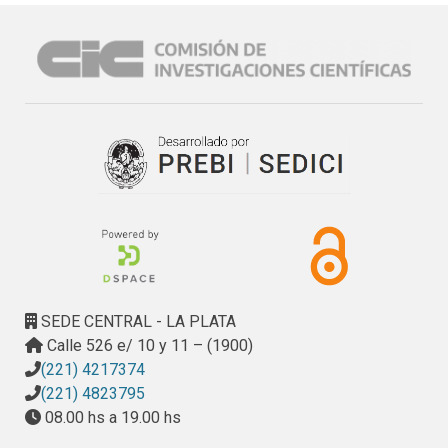
desde cuestiones más cotidianas a exposiciones más 
complejas.

Es una realidad que, dependiendo del contenido del 
mensaje, el proceso de comunicación puede complejizarse 
cada vez más. Pero como la comunicación es un proceso, 
cualquier parte conformante de este proceso tiene 
características propias y puede generar un estudio en sí 
mismo. En este caso nos ocuparemos, principalmente, de 
la construcción del mensaje como paso limitante, en uno de 
los procesos tal vez más complejos que podemos 
observar que es la transmisión de conocimiento y, 
particularmente, la transmisión de conocimiento científico.

Una de las dificultades más importantes a la hora de 
SEDE CENTRAL - LA PLATA
transmitir conocimientos científicos es asegurar que el 
Calle 526 e/ 10 y 11 – (1900)
mensaje sea aprehendido y comprendido. Ello requiere 
(221) 4217374
sortear, de alguna manera, la asimetría de conocimiento que 
(221) 4823795
existe entre el divulgador y el público al que va dirigido el 
08.00 hs a 19.00 hs
mensaje que se pretende comunicar. Por lo tanto, es justo 