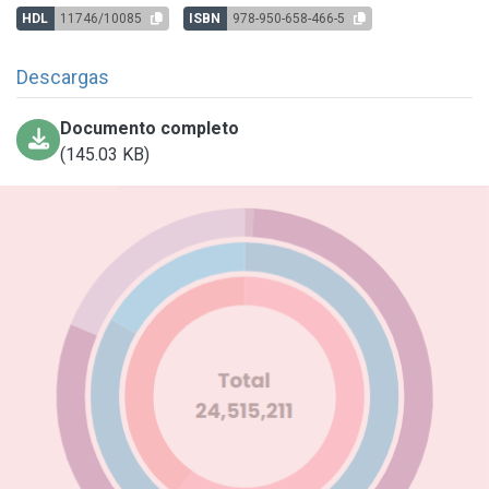
HDL
11746/10085
ISBN
978-950-658-466-5
Descargas
Documento completo
(145.03 KB)