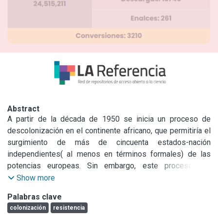
Abstract
A partir de la década de 1950 se inicia un proceso de 
descolonización en el continente africano, que permitiría el 
surgimiento de más de cincuenta estados-nación 
independientes( al menos en términos formales) de las 
potencias europeas. Sin embargo, este proceso aún 
permanece inconcluso, en tanto que la mayor parte del 
Show more
territorio correspondiente al Sahara Occidental, ex colonia 
Palabras clave
española, que permanece ocupado de manera ilegítima por 
colonización
resistencia
Marruecos. En la década de 1960 y 1970, el pueblo 