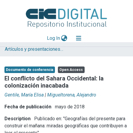
(current)
Log In
Artículos y presentaciones en Congresos
Explorar
Mas información
Documento de conferencia
Open Access
Aportar material
El conflicto del Sahara Occidental: la
colonización inacabada
Statistics
Gentile, María Elisa
|
Migueltorena, Alejandro
Fecha de publicación
mayo de 2018
Description
Publicado en: "Geografías del presente para
construir el mañana: miradas geográficas que contribuyen a
leer el presente".