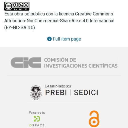
saharaui, habitantes originarios de estas tierras, 
comenzaron a desarrollar diferentes acciones, con el 
Esta obra se publica con la licencia Creative Commons
objetivo de reivindicar su derecho a la autodeterminación. A 
Attribution-NonCommercial-ShareAlike 4.0 International
raíz de esta lucha surgen, en 1973, el Frente POLISARIO y, 
(BY-NC-SA 4.0)
en 1976, la República Árabe Saharaui Democrática (RASD). 
No obstante, luego del retiro de España, Marruecos dio 
Full item page
origen a un proceso de ocupación del territorio del Sahara 
Occidental, con la anuencia de las principales potencias del 
momento, que alcanzó sus dos terceras partes y que 
permanece hasta el día de hoy.

Las Naciones Unidas se encuentran presentes también en 
el territorio, a través de la MINURSO, una misión de paz que 
se crea en la década de 1990, y que tiene como uno de sus 
principales objetivos la realizacióndel referéndum que 
determine el estatuto legal del Sahara Occidental. A pesar 
de los acuerdos firmados, dicha instancia aún no ha tenido 
lugar y la población saharaui permanece dispersa en 
diferentes territorios, siendo vulnerable a sufrir atropellos y 
violaciones a los derechos humanos por parte del ejército 