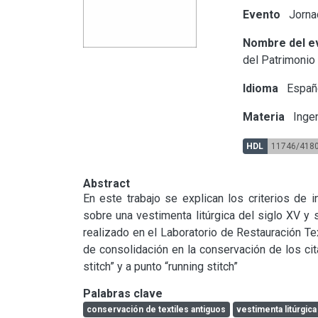
Evento
Jornad
Nombre del e
del Patrimonio
Idioma
Españ
Materia
Ingen
HDL
11746/418
Abstract
En este trabajo se explican los criterios de in
sobre una vestimenta litúrgica del siglo XV y s
realizado en el Laboratorio de Restauración Text
de consolidación en la conservación de los cita
stitch” y a punto “running stitch”
Palabras clave
conservación de textiles antiguos
vestimenta litúrgica