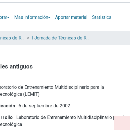
orar
Mas información
Aportar material
Statistics
Jornadas de Técnicas de Reparación y Conservación del Patrimonio (COIBRECOPA)
I Jornada de Técnicas de Reparación y Conservación del Patrimonio
iles antiguos
oratorio de Entrenamiento Multidisciplinario para la
Tecnológica (LEMIT)
icación
6 de septiembre de 2002
rrollo
Laboratorio de Entrenamiento Multidisciplinario para la
Tecnológica