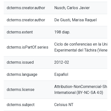
dcterms.creator.author
Nusch, Carlos Javier
dcterms.creator.author
De Giusti, Marisa Raquel
dcterms.extent
198 diap.
Ciclo de conferencias en la Univ
dcterms.isPartOf.series
Experimental del Táchira (Venez
dcterms.issued
2012-02
dcterms.language
Español
Attribution-NonCommercial-Share
dcterms.license
International (BY-NC-SA 4.0)
dcterms.subject
Celsius NT