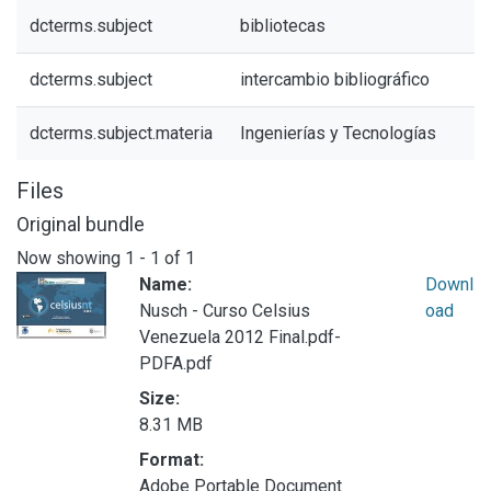
dcterms.subject
bibliotecas
dcterms.subject
intercambio bibliográfico
dcterms.subject.materia
Ingenierías y Tecnologías
Files
Original bundle
Now showing
1 - 1 of 1
Name:
Downl
Nusch - Curso Celsius
oad
Venezuela 2012 Final.pdf-
PDFA.pdf
Size:
8.31 MB
Format:
Adobe Portable Document