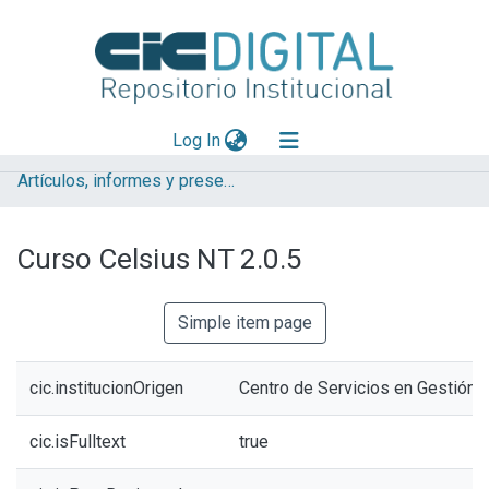
(current)
Log In
Artículos, informes y presentaciones en Congresos CESGI
Explorar
Mas información
Curso Celsius NT 2.0.5
Aportar material
Statistics
Simple item page
cic.institucionOrigen
Centro de Servicios en Gestión 
cic.isFulltext
true