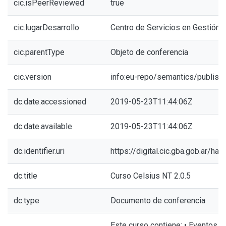
cic.isPeerReviewed
true
cic.lugarDesarrollo
Centro de Servicios en Gestión 
cic.parentType
Objeto de conferencia
cic.version
info:eu-repo/semantics/publish
dc.date.accessioned
2019-05-23T11:44:06Z
dc.date.available
2019-05-23T11:44:06Z
dc.identifier.uri
https://digital.cic.gba.gob.ar/h
dc.title
Curso Celsius NT 2.0.5
dc.type
Documento de conferencia
Este curso contiene: • Eventos 