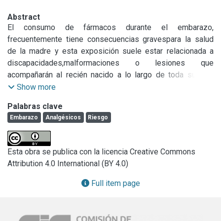
Abstract
El consumo de fármacos durante el embarazo, 
frecuentemente tiene consecuencias gravespara la salud 
de la madre y esta exposición suele estar relacionada a 
discapacidades,malformaciones o lesiones que 
acompañarán al recién nacido a lo largo de toda su vida 
conun impacto negativo no solo en lo individual, sino en lo 
Show more
social, económico y sanitario paratoda la Sociedad. Muchos 
Palabras clave
de estos fármacos son considerados por la población 
Embarazo
Analgésicos
Riesgo
comoinocuos (como los analgésicos), y este motivo hace 
que la exposición a estas sustanciassea elevada. 
Reconocer la incidencia de consumo de medicamentos 
Esta obra se publica con la licencia Creative Commons
entre las gestantes denuestro medio y analizar el riesgo 
Attribution 4.0 International (BY 4.0)
asociado a su uso, es un tema de sumo interés para 
laSalud Pública provincial, y por ello, motivo el inicio de 
Full item page
este plan de trabajo. El estudioiniciado se trata del tipo de 
utilización de medicamentos descriptivo y transversal, 
queincluyen embarazadas captadas en Hospitales 