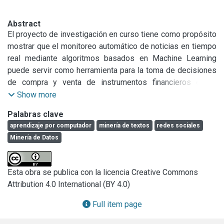
Abstract
El proyecto de investigación en curso tiene como propósito 
mostrar que el monitoreo automático de noticias en tiempo 
real mediante algoritmos basados en Machine Learning 
puede servir como herramienta para la toma de decisiones 
de compra y venta de instrumentos financieros en el 
Mercado de Valores de Buenos Aires. Con este fin, 
Show more
recolectamos, analizamos y clasificamos opiniones 
Palabras clave
extraídas de Twitter aplicando principios y técnicas de 
aprendizaje por computador
minería de textos
redes sociales
Sentiment Analysis relacionando aquellas noticias que 
Minería de Datos
generan un impacto directo sobre las acciones del mercado 
y aquellas que no lo hacen. Asimismo hemos diseñado un 
Lexicón de términos económicosfinanciero en español que 
Esta obra se publica con la licencia Creative Commons
nos permite asignar una etiqueta de polaridad “positiva” o 
Attribution 4.0 International (BY 4.0)
“negativa” al corpus seleccionado. Basados en estas 
consideraciones, hemos obtenido resultados con buenos 
Full item page
índices de precisión.