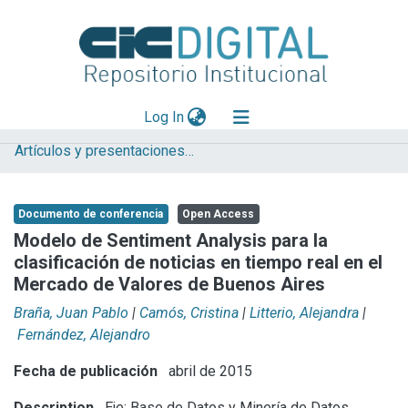
(current)
Log In
Artículos y presentaciones en Congresos LIFIA
Explorar
Mas información
Documento de conferencia
Open Access
Aportar material
Modelo de Sentiment Analysis para la
clasificación de noticias en tiempo real en el
Statistics
Mercado de Valores de Buenos Aires
Braña, Juan Pablo
|
Camós, Cristina
|
Litterio, Alejandra
|
Fernández, Alejandro
Fecha de publicación
abril de 2015
Description
Eje: Base de Datos y Minería de Datos