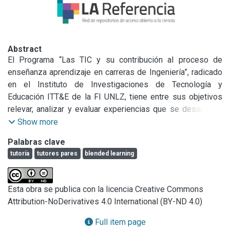
Abstract
El Programa “Las TIC y su contribución al proceso de 
enseñanza aprendizaje en carreras de Ingeniería”, radicado 
en el Instituto de Investigaciones de Tecnología y 
Educación ITT&E de la FI UNLZ, tiene entre sus objetivos 
relevar, analizar y evaluar experiencias que se desarrollan 
en el espacio virtual de aprendizaje (EVA) de la Facultad. 
Show more
Con un abordaje desde la perspectiva del alumno se intenta 
Palabras clave
identificar: a) los impactos de la integración de TIC a la 
tutoría
tutores pares
blended learning
enseñanza y b) los indicadores de satisfacción respecto 
del Sistema de Tutorías de pares que la Unidad Académica 
viene implementando.

Esta obra se publica con la licencia Creative Commons
Se describen el Modelo de Tutorías de la Facultad y la 
Attribution-NoDerivatives 4.0 International (BY-ND 4.0)
percepción que los alumnos inscriptos al Rampa –curso de 
inserción a la carrera– han tenido respecto de las 
Full item page