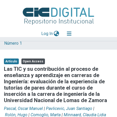
(current)
Log In
Número 1
Explorar
Mas información
Artículo
Open Access
Aportar material
Las TIC y su contribución al proceso de
enseñanza y aprendizaje en carreras de
Statistics
Ingeniería: evaluación de la experiencia de
tutorías de pares durante el curso de
inserción a la carrera de ingeniería de la
Universidad Nacional de Lomas de Zamora
Pascal, Oscar Manuel
|
Pavlicevic, Juan Santiago
|
Rolón, Hugo
|
Comoglio, Marta
|
Minnaard, Claudia Lidia