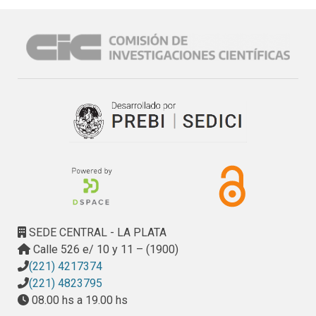
actividades desarrolladas por el equipo de tutores pares 
durante el ingreso 20 11.

Se analizan también los resultados de una encuesta de 
satisfacción administrada a los alumnos a través del 
entorno virtual de aprendizaje, con el objeto de evaluar, por 
un lado, su opinión sobre el acompañamiento que durante el 
ingreso realizó el equipo de tutores y, por el otro, la 
aceptabilidad del modelo de apoyo académico brindado a 
través del EVA.

Se identifican tipologías de alumnos que facilitan 
información para orientar estrategias desde el programa 
tutorías para mejorar el rendimiento académico.

Se utilizan pruebas estadísticas descriptivas, de 
correlación Pearson y Análisis Factorial de Componentes 
SEDE CENTRAL - LA PLATA
Principales con el objeto de identificar posibles tipologías 
Calle 526 e/ 10 y 11 – (1900)
de alumnos.
(221) 4217374
(221) 4823795
08.00 hs a 19.00 hs