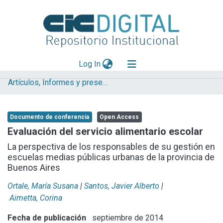
(current)
Log In
Artículos, Informes y presentaciones en Congresos (CEREN)
Explorar
Mas información
Documento de conferencia
Open Access
Aportar material
Evaluación del servicio alimentario escolar
Statistics
La perspectiva de los responsables de su gestión en
escuelas medias públicas urbanas de la provincia de
Buenos Aires
Ortale, María Susana
|
Santos, Javier Alberto
|
Aimetta, Corina
Fecha de publicación
septiembre de 2014