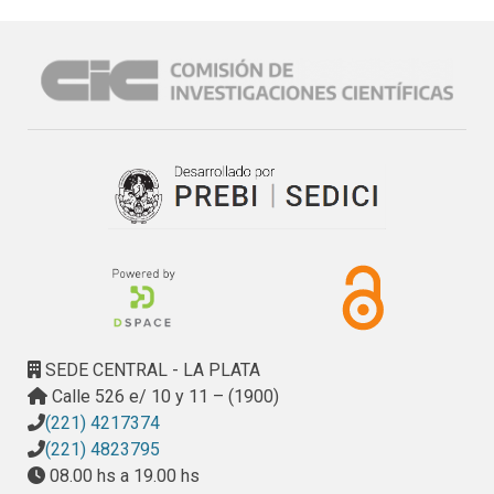
presentación nos centraremos en la perspectiva de los 
responsables de la gestión del SAE dentro de las 
escuelas, recuperando sus percepciones acerca de 
aspectos sustantivos ligados a las características del 
servicio. Específicamente, nos basamos en el análisis de 
66 entrevistas realizadas centrándonos en aspectos sobre: 
el funcionamiento general del servicio, la oferta diaria, el 
uso del servicio por parte de los alumnos y razones; el tipo 
de comidas, las valoraciones sobre las mismas y razones, 
la percepción sobre: variedad, calidad, cantidad, las 
estrategias dirigidas a atender problemáticas derivadas de 
su implementación en el contexto escolar, las propuestas 
de mejora y la realización de acciones complementarias 
que se integren al proyecto integral de educación.
SEDE CENTRAL - LA PLATA
Calle 526 e/ 10 y 11 – (1900)
(221) 4217374
(221) 4823795
08.00 hs a 19.00 hs