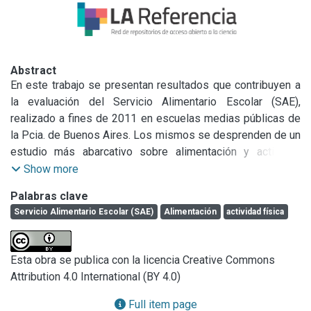
Abstract
En este trabajo se presentan resultados que contribuyen a 
la evaluación del Servicio Alimentario Escolar (SAE), 
realizado a fines de 2011 en escuelas medias públicas de 
la Pcia. de Buenos Aires. Los mismos se desprenden de un 
estudio más abarcativo sobre alimentación y actividad 
física en jóvenes escolarizados que tuvo como un objetivo 
Show more
específico indagar aspectos sobre la oferta y valoración 
Palabras clave
del servicio alimentario escolar por parte de los 
Servicio Alimentario Escolar (SAE)
Alimentación
actividad física
destinatarios directos. Más allá de las particularidades y 
problemáticas que presenta la alimentación en el período 
de la adolescencia, las dimensiones del derecho a la 
Esta obra se publica con la licencia Creative Commons
alimentación constituyen un marco de referencia 
Attribution 4.0 International (BY 4.0)
insoslayable y por tanto, las mismas, serán utilizadas para 
analizar los resultados y realizar propuestas. En esta 
Full item page