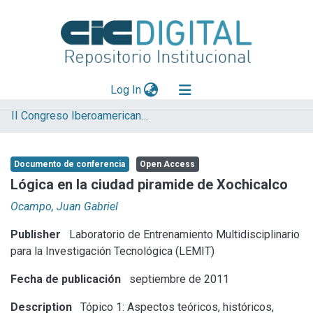
(current)
Log In
II Congreso Iberoamericano y X Jornada de Técnicas de Reparación y Conservación del Patrimonio
Explorar
Mas información
Documento de conferencia
Open Access
Aportar material
Lógica en la ciudad piramide de Xochicalco
Statistics
Ocampo, Juan Gabriel
Publisher
Laboratorio de Entrenamiento Multidisciplinario
para la Investigación Tecnológica (LEMIT)
Fecha de publicación
septiembre de 2011
Description
Tópico 1: Aspectos teóricos, históricos,