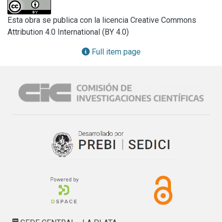
posibilite nuevas rutas de investigación en el tema del 
patrimonio. La aplicación de esta propuesta a Xochicalco, 
Esta obra se publica con la licencia Creative Commons
ciudad perteneciente al período Epiclásico mesoamericano, 
Attribution 4.0 International (BY 4.0)
llevó a la conclusión de la existencia de concepción, 
planeación y diseño como una ciudad pirámide donde las 
Full item page
relaciones entre naturaleza y cultura reflejan directamente 
un sentido de lugar. Allí los sentidos verticales y 
horizontales además del ascenso y el descenso son base 
de la experiencia urbana. Esta investigación se inició en el 
marco del Doctorado en Arquitectura, Diseño y Urbanismo, 
el cual fue finalizado por el autor en 2009 en México0F . 
Como proceso posterior se enfatiza en el modelo difuso.