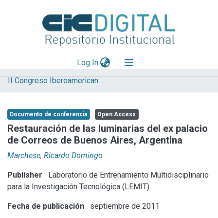
(current)
Log In
II Congreso Iberoamericano y X Jornada de Técnicas de Reparación y Conservación del Patrimonio
Explorar
Mas información
Documento de conferencia
Open Access
Aportar material
Restauración de las luminarias del ex palacio
de Correos de Buenos Aires, Argentina
Statistics
Marchese, Ricardo Domingo
Publisher
Laboratorio de Entrenamiento Multidisciplinario
para la Investigación Tecnológica (LEMIT)
Fecha de publicación
septiembre de 2011