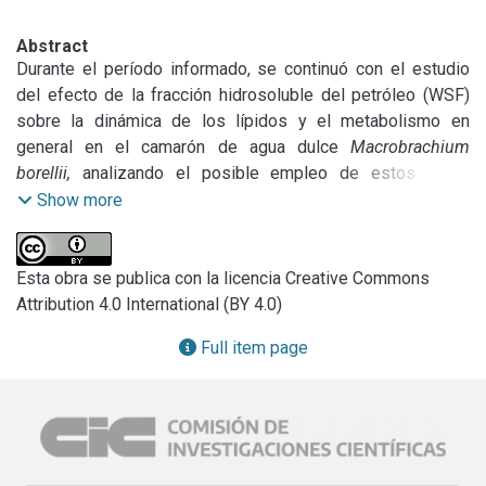
Abstract
Durante el período informado, se continuó con el estudio 
del efecto de la fracción hidrosoluble del petróleo (WSF) 
sobre la dinámica de los lípidos y el metabolismo en 
general en el camarón de agua dulce 
Macrobrachium 
borellii,
 analizando el posible empleo de estos como 
bioindicadores tempranos de contaminación en el estuario 
Show more
del Río de la Plata. Se concluyeron los estudios en el 
hepatopáncreas de 
M. borellii
 referidos al análisis de la 
expresión diferencial de proteínas por efecto de la WSF. En 
Esta obra se publica con la licencia Creative Commons
este sentido se lograron identificar varias proteínas cuya 
Attribution 4.0 International (BY 4.0)
expresión resulta alterada luego de la exposición al 
Full item page
contaminante. Mediante ensayos de RT-PCR (Reacción en 
cadena de polimerasa en tiempo real) se logró determinar 
las variaciones a nivel transcripcional de algunas de estas 
proteínas permitiendo de esta manera evaluar el efecto de 
este contaminante en un nivel más temprano. Los 
resultados correspondientes a estos experimentos se 