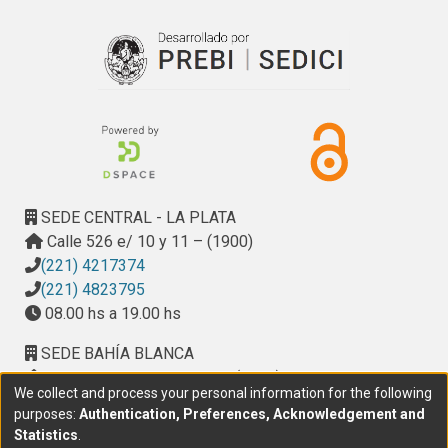
encuentran actualmente en proceso de redacción para su 
publicación y fueron incluidos en la tesis doctoral de la Lic. 
Pasquevich a quien co-dirigí en su trabajo (ver CV-Dreon).
SEDE CENTRAL - LA PLATA
Calle 526 e/ 10 y 11 – (1900)
(221) 4217374
(221) 4823795
08.00 hs a 19.00 hs
SEDE BAHÍA BLANCA
Calle Ciudad de Cali 320 – (8000). Universidad
We collect and process your personal information for the following
Provincial del Sudoeste (UPSO)
purposes:
Authentication, Preferences, Acknowledgement and
(291) 459 2550
, interno 147
Statistics
.