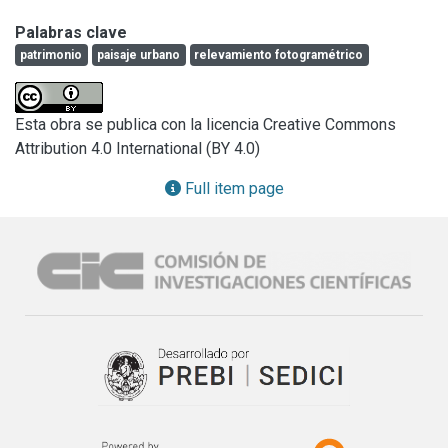
Corazón de Jesús, Obra de Don Bosco y el Director del 
Palabras clave
Gabinete de Investigaciones de Preservación del 
patrimonio
paisaje urbano
relevamiento fotogramétrico
Patrimonio Cultural del (CEVEqU), sobre la metodología de 
gestión y restauración a seguir. En cuanto a la gestión se 
decide conformar un equipo de apoyo local y un equipo 
Esta obra se publica con la licencia Creative Commons
técnico y de gestión desde la Universidad.

Attribution 4.0 International (BY 4.0)
Se realiza una investigación histórica para determinar la 
Full item page
época, los detalles del proceso de construcción original, 
quienes fueron los responsables y otros datos relevantes 
para la restauración.

Posteriormente se realizan estudios de tipificación y 
localización de los materiales empleados. Esto permite, 
luego de una serie de estudios auxiliares y de colaboración 
de organismos provinciales, emplear materiales 
provenientes de las canteras originales utilizadas en la 
época de la construcción del templo.
