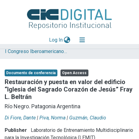
(current)
Log In
I Congreso Iberoamericano y VIII Jornada de Técnicas de Restauración y Conservación del Patrimonio
Explorar
Mas información
Documento de conferencia
Open Access
Aportar material
Restauración y puesta en valor del edificio
“Iglesia del Sagrado Corazón de Jesús” Fray
Statistics
L. Beltrán
Río Negro. Patagonia Argentina
Di Fiore, Dante
|
Piva, Norma
|
Guzmán, Claudio
Publisher
Laboratorio de Entrenamiento Multidisciplinario
para la Investigación Tecnológica (LEMIT)