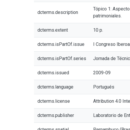
Tópico 1: Aspecto
dcterms.description
patrimoniales.
dcterms.extent
10 p.
dcterms.isPartOf.issue
I Congreso Iberoa
dcterms.isPartOf.series
Jornada de Técnic
dcterms.issued
2009-09
dcterms.language
Portugués
dcterms.license
Attribution 4.0 Int
dcterms.publisher
Laboratorio de Ent
dcterms.spatial
Pernambuco (Bras