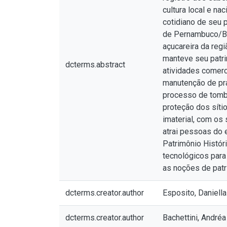
cultura local e n
cotidiano de seu 
de Pernambuco/Bra
açucareira da reg
manteve seu patri
dcterms.abstract
atividades comerc
manutenção de praç
processo de tomba
proteção dos síti
imaterial, com os 
atrai pessoas do 
Patrimônio Histór
tecnológicos par
as noções de patr
dcterms.creator.author
Esposito, Daniella
dcterms.creator.author
Bachettini, André