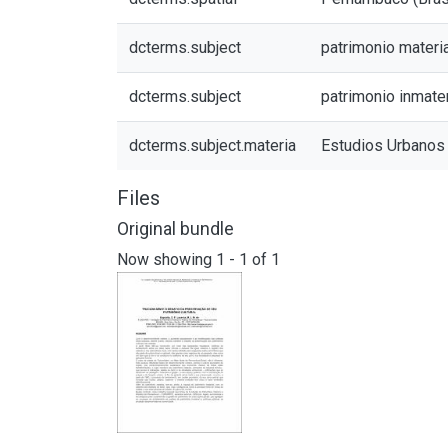
dcterms.subject
patrimonio materia
dcterms.subject
patrimonio inmater
dcterms.subject.materia
Estudios Urbanos
Files
Original bundle
Now showing
1 - 1 of 1