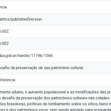
ncia
antics/publishedVersion
6:00Z
6:00Z
ic.gba.gob.ar/handle/11746/1566
safio da preservação de seu patrimônio cultural
ferencia
ento urbano, o aumento populacional e as modificações das prát
desafio da preservação dos patrimônios culturais nas cidades. A
ões brasileiras, políticas de tombamento sobre os sítios, bens 
res e dos patrimônios vivos, vem sendo adotado para resguarda