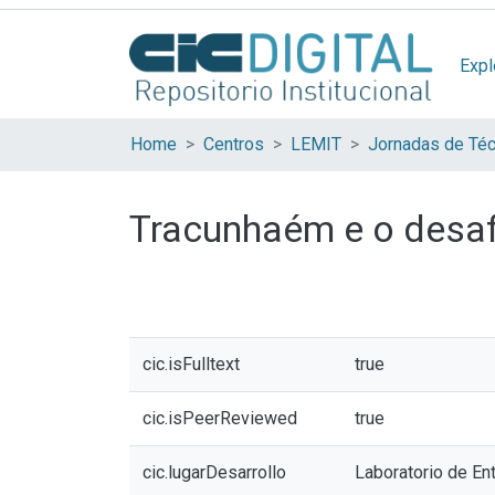
Expl
Home
Centros
LEMIT
Tracunhaém e o desafi
cic.isFulltext
true
cic.isPeerReviewed
true
cic.lugarDesarrollo
Laboratorio de Ent