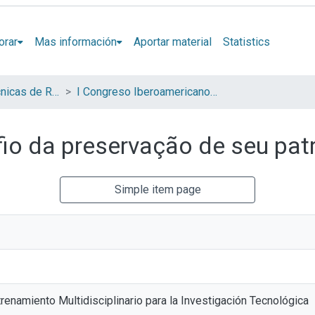
orar
Mas información
Aportar material
Statistics
Jornadas de Técnicas de Reparación y Conservación del Patrimonio (COIBRECOPA)
I Congreso Iberoamericano y VIII Jornada de Técnicas de Restauración y Conservación del Patrimonio
o da preservação de seu patr
Simple item page
renamiento Multidisciplinario para la Investigación Tecnológica