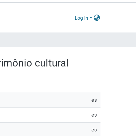
Log In
imônio cultural
es
es
es