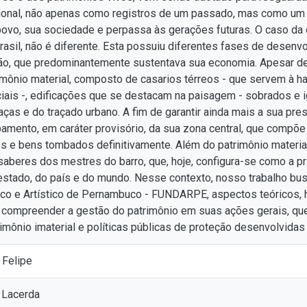
acional, não apenas como registros de um passado, mas como um 
povo, sua sociedade e perpassa às gerações futuras. O caso da
sil, não é diferente. Esta possuiu diferentes fases de desenvol
ião, que predominantemente sustentava sua economia. Apesar de
mônio material, composto de casarios térreos - que servem à hab
iais -, edificações que se destacam na paisagem - sobrados e ig
as e do traçado urbano. A fim de garantir ainda mais a sua prese
mento, em caráter provisório, da sua zona central, que compõ
os e bens tombados definitivamente. Além do patrimônio material
saberes dos mestres do barro, que, hoje, configura-se como a pr
estado, do país e do mundo. Nesse contexto, nosso trabalho bu
ico e Artístico de Pernambuco - FUNDARPE, aspectos teóricos, h
a compreender a gestão do patrimônio em suas ações gerais, 
imônio imaterial e políticas públicas de proteção desenvolvida
 Felipe
a Lacerda