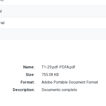
l
ial
Name:
T1-29.pdf-PDFA.pdf
Size:
755.38 KB
Format:
Adobe Portable Document Format
Description:
Documento completo