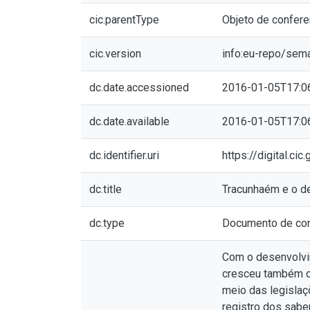
cic.parentType
Objeto de confere
cic.version
info:eu-repo/sem
dc.date.accessioned
2016-01-05T17:0
dc.date.available
2016-01-05T17:0
dc.identifier.uri
https://digital.c
dc.title
Tracunhaém e o de
dc.type
Documento de con
Com o desenvolvim
cresceu também o 
meio das legislaç
registro dos sabe