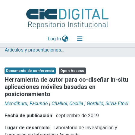
(current)
Log In
Artículos y presentaciones en Congresos LIFIA
Explorar
Mas información
Documento de conferencia
Open Access
Aportar material
Herramienta de autor para co-diseñar in-situ
aplicaciones móviles basadas en
Statistics
posicionamiento
Mendiburu, Facundo
|
Challiol, Cecilia
|
Gordillo, Silvia Ethel
Fecha de publicación
septiembre de 2019
Lugar de desarrollo
Laboratorio de Investigación y
Formación en Informática Avanzada