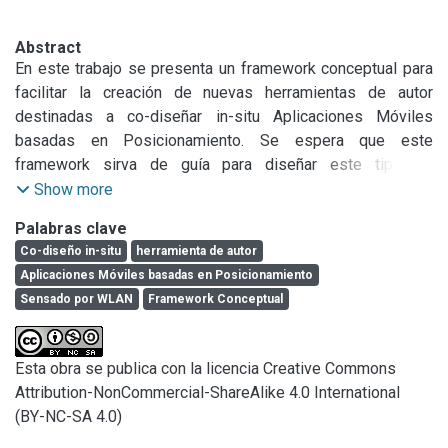
Abstract
En este trabajo se presenta un framework conceptual para 
facilitar la creación de nuevas herramientas de autor 
destinadas a co-diseñar in-situ Aplicaciones Móviles 
basadas en Posicionamiento. Se espera que este 
framework sirva de guía para diseñar este tipo de 
herramientas, para que las mismas puedan evolucionar y 
Show more
adaptarse a nuevos requerimientos. En base a este 
Palabras clave
framework, se desarrolló una herramienta de autor para co-
Co-diseño in-situ
herramienta de autor
diseño in-situ; la cual tiene implementado hasta el 
Aplicaciones Móviles basadas en Posicionamiento
momento el posicionamiento para espacios indoor usando 
Sensado por WLAN
Framework Conceptual
WLAN. Se describe en este trabajo cómo dicha herramienta 
fue utilizada, obteniendo así feedback inicial en relación a 
cómo abordar el co-diseño insitu en espacios indoor. Se 
Esta obra se publica con la licencia Creative Commons
presenta además un espacio de discusión en relación a las 
Attribution-NonCommercial-ShareAlike 4.0 International
lecciones aprendidas en relación a esta temática.
(BY-NC-SA 4.0)