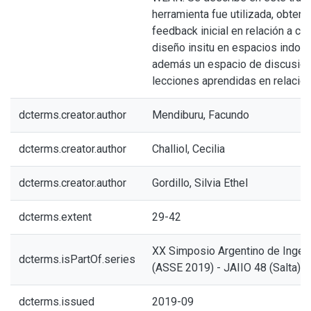
herramienta fue utilizada, obteni
feedback inicial en relación a có
diseño insitu en espacios indoor
además un espacio de discusión 
lecciones aprendidas en relación
dcterms.creator.author
Mendiburu, Facundo
dcterms.creator.author
Challiol, Cecilia
dcterms.creator.author
Gordillo, Silvia Ethel
dcterms.extent
29-42
XX Simposio Argentino de Ingeni
dcterms.isPartOf.series
(ASSE 2019) - JAIIO 48 (Salta)
dcterms.issued
2019-09