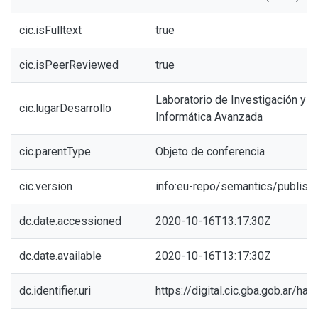
cic.isFulltext
true
cic.isPeerReviewed
true
Laboratorio de Investigación y 
cic.lugarDesarrollo
Informática Avanzada
cic.parentType
Objeto de conferencia
cic.version
info:eu-repo/semantics/publish
dc.date.accessioned
2020-10-16T13:17:30Z
dc.date.available
2020-10-16T13:17:30Z
dc.identifier.uri
https://digital.cic.gba.gob.ar/h