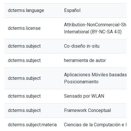
dcterms.language
Español
Attribution-NonCommercial-Share
dcterms.license
International (BY-NC-SA 4.0)
dcterms.subject
Co-diseño in-situ
dcterms.subject
herramienta de autor
Aplicaciones Móviles basadas e
dcterms.subject
Posicionamiento
dcterms.subject
Sensado por WLAN
dcterms.subject
Framework Conceptual
dcterms.subject.materia
Ciencias de la Computación e In