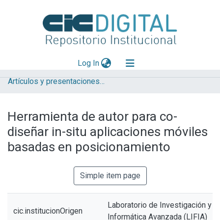
(current)
Log In
Artículos y presentaciones en Congresos LIFIA
Explorar
Mas información
Herramienta de autor para co-
Aportar material
diseñar in-situ aplicaciones móviles
Statistics
basadas en posicionamiento
Simple item page
Laboratorio de Investigación y 
cic.institucionOrigen
Informática Avanzada (LIFIA)