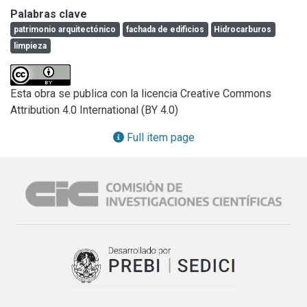
calidad del aire urbano y la deposición de partículas 
Palabras clave
atmosféricas apuntan a un origen antropogénico de estas 
patrimonio arquitectónico
fachada de edificios
Hidrocarburos
capas de alteración.

limpieza
El estudio llevado a cabo sobre muestras de films negros 
del “Hospital de Santo António” revela la presencia de 
Esta obra se publica con la licencia Creative Commons
hidrocarburos aromáticos policíclicos (PAH) en cantidades 
Attribution 4.0 International (BY 4.0)
apreciables, detectada por LC-FD (Cromatografía líquida 
con detector de fluorescencia). El análisis por SEM-EDX 
Full item page
(Microscopía electrónica de barrido con microanálisis de 
rayos X) de estos films muestra que están constituidos por 
una gran cantidad de partículas de dimensión reducida (que 
raramente pasan los 10-20 m), asociadas a una matriz de 
material homogéneo de naturaleza probablemente amorfa. 
Estas partículas se caracterizan por una gran complejidad 
mineralógica y morfológica, destacándose partículas ricas 
en Fe, partículas ricas en Pb, no cristalinas, cenizas 
volantes esféricas de superficie lisa de Si y Al.
