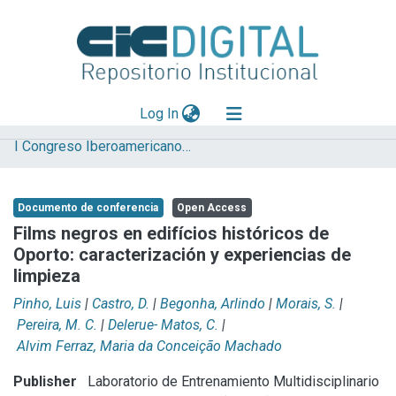
(current)
Log In
I Congreso Iberoamericano y VIII Jornada de Técnicas de Restauración y Conservación del Patrimonio
Explorar
Mas información
Documento de conferencia
Open Access
Aportar material
Films negros en edifícios históricos de
Oporto: caracterización y experiencias de
Statistics
limpieza
Pinho, Luis
|
Castro, D.
|
Begonha, Arlindo
|
Morais, S.
|
Pereira, M. C.
|
Delerue- Matos, C.
|
Alvim Ferraz, Maria da Conceição Machado
Publisher
Laboratorio de Entrenamiento Multidisciplinario