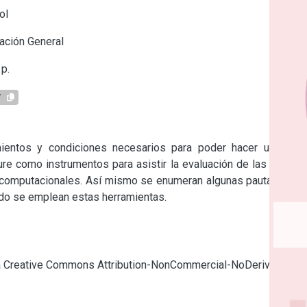
ol
ación General
p.
7
ientos y condiciones necesarios para poder hacer uso del 
e como instrumentos para asistir la evaluación de las clases 
s computacionales. Así mismo se enumeran algunas pautas para 
ndo se emplean estas herramientas.
cia Creative Commons Attribution-NonCommercial-NoDerivatives