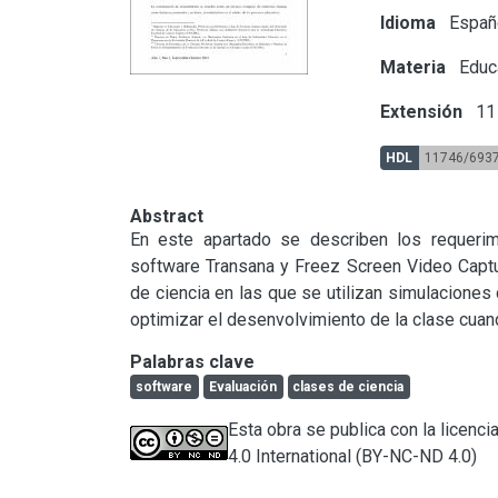
Idioma
Españ
Materia
Educ
Extensión
11 
HDL
11746/693
Abstract
En este apartado se describen los requerim
software Transana y Freez Screen Video Captur
de ciencia en las que se utilizan simulacione
optimizar el desenvolvimiento de la clase cua
Palabras clave
software
Evaluación
clases de ciencia
Esta obra se publica con la licen
4.0 International (BY-NC-ND 4.0)