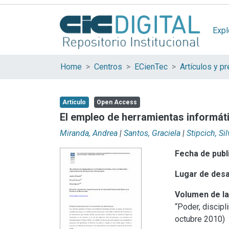
Expl
Home
Centros
ECienTec
Artículo
Open Access
El empleo de herramientas informát
Miranda, Andrea
|
Santos, Graciela
|
Stipcich, Sil
Fecha de publ
Lugar de desa
Volumen de la
“Poder, discip
octubre 2010)