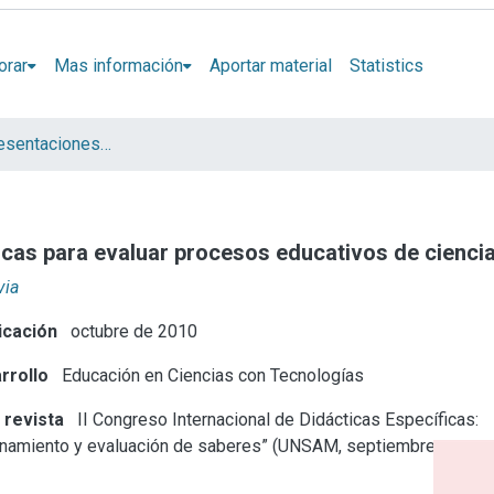
orar
Mas información
Aportar material
Statistics
Artículos y presentaciones en Congresos
icas para evaluar procesos educativos de cienci
via
icación
octubre de 2010
rrollo
Educación en Ciencias con Tecnologías
 revista
II Congreso Internacional de Didácticas Específicas:
linamiento y evaluación de saberes” (UNSAM, septiembre‐