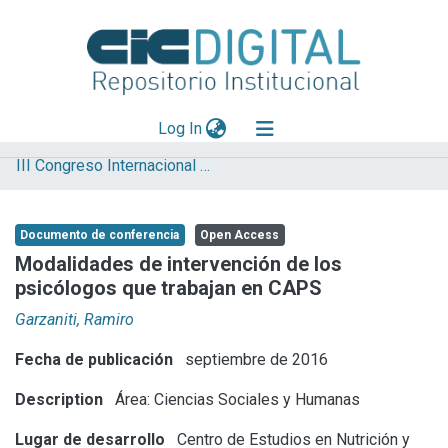
(current)
Log In
III Congreso Internacional de Ciencia y Tecnología
Explorar
Mas información
Documento de conferencia
Open Access
Aportar material
Modalidades de intervención de los
psicólogos que trabajan en CAPS
Statistics
Garzaniti, Ramiro
Fecha de publicación
septiembre de 2016
Description
Área: Ciencias Sociales y Humanas
Lugar de desarrollo
Centro de Estudios en Nutrición y