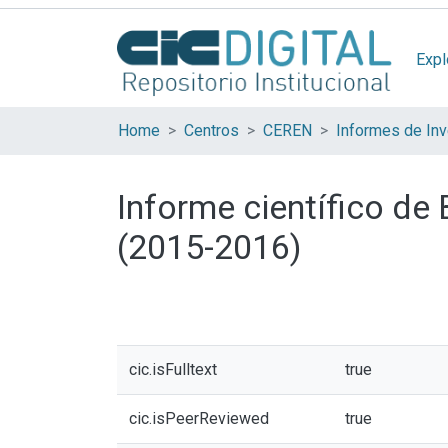
Expl
Home
Centros
CEREN
Informes de Inv
Informe científico d
(2015-2016)
cic.isFulltext
true
cic.isPeerReviewed
true