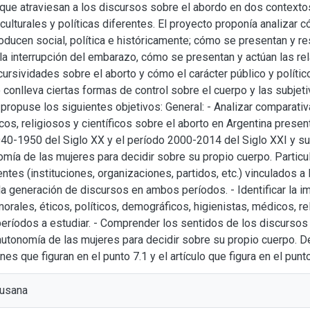
ue atraviesan a los discursos sobre el abordo en dos contextos
culturales y políticas diferentes. El proyecto proponía analizar 
ducen social, política e históricamente; cómo se presentan y r
la interrupción del embarazo, cómo se presentan y actúan las r
cursividades sobre el aborto y cómo el carácter público y político
 conlleva ciertas formas de control sobre el cuerpo y las subjeti
, propuse los siguientes objetivos: General: - Analizar comparati
icos, religiosos y científicos sobre el aborto en Argentina prese
0-1950 del Siglo XX y el período 2000-2014 del Siglo XXI y su 
omía de las mujeres para decidir sobre su propio cuerpo. Particul
ntes (instituciones, organizaciones, partidos, etc.) vinculados a
 la generación de discursos en ambos períodos. - Identificar la i
rales, éticos, políticos, demográficos, higienistas, médicos, re
períodos a estudiar. - Comprender los sentidos de los discurso
 autonomía de las mujeres para decidir sobre su propio cuerpo. De
nes que figuran en el punto 7.1 y el artículo que figura en el punto
Susana