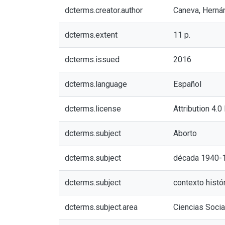
dcterms.creator.author
Caneva, Herná
dcterms.extent
11 p.
dcterms.issued
2016
dcterms.language
Español
dcterms.license
Attribution 4.0
dcterms.subject
Aborto
dcterms.subject
década 1940-
dcterms.subject
contexto histó
dcterms.subject.area
Ciencias Soci