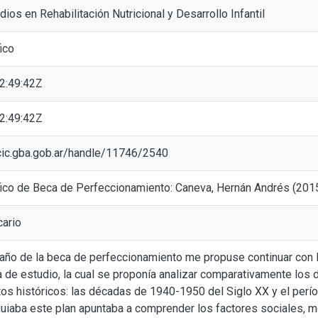
ios en Rehabilitación Nutricional y Desarrollo Infantil
ico
2:49:42Z
2:49:42Z
l.cic.gba.gob.ar/handle/11746/2540
fico de Beca de Perfeccionamiento: Caneva, Hernán Andrés (20
cario
 año de la beca de perfeccionamiento me propuse continuar con l
a de estudio, la cual se proponía analizar comparativamente los 
os históricos: las décadas de 1940-1950 del Siglo XX y el perí
uiaba este plan apuntaba a comprender los factores sociales, mor