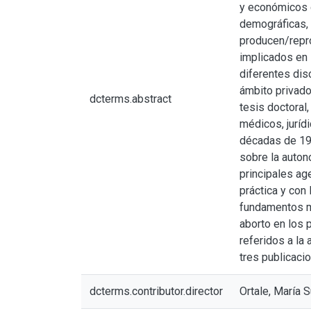
y económicos q
demográficas, 
producen/repro
implicados en 
diferentes dis
ámbito privado
dcterms.abstract
tesis doctoral
médicos, juríd
décadas de 194
sobre la auton
principales age
práctica y con
fundamentos mo
aborto en los 
referidos a la
tres publicacio
dcterms.contributor.director
Ortale, María 