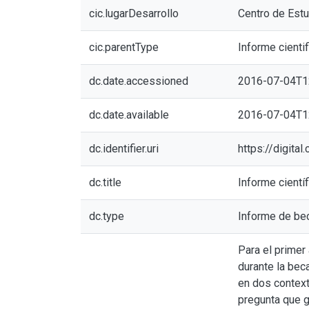
cic.lugarDesarrollo
Centro de Estud
cic.parentType
Informe cientif
dc.date.accessioned
2016-07-04T1
dc.date.available
2016-07-04T1
dc.identifier.uri
https://digita
dc.title
Informe cientí
dc.type
Informe de be
Para el primer
durante la bec
en dos context
pregunta que g