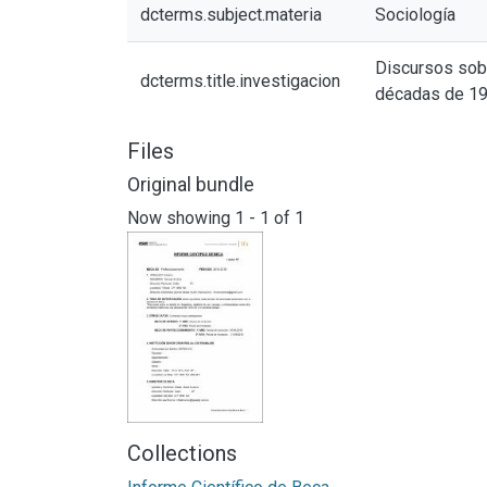
dcterms.subject.materia
Sociología
Discursos sobr
dcterms.title.investigacion
décadas de 194
Files
Original bundle
Now showing
1 - 1 of 1
Collections