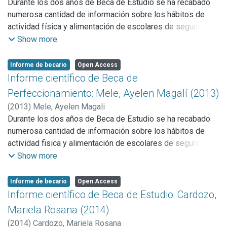
Durante los dos años de Beca de Estudio se ha recabado
• Confección de las herramientas.
numerosa cantidad de información sobre los hábitos de
• Contacto con informantes clave.
actividad física y alimentación de escolares de segundo
• Salida al campo y realización de entrevistas con adultos
ciclo de EPB, así como su estado nutricional.
Show more
mayores.
Durante el primer año de la Beca de Perfeccionamiento se
• Desgrabación de las entrevistas realizadas.
priorizo la culminación del análisis y divulgación de dicha
Informe de becario
Open Access
• Análisis de las entrevistas.
información. Para ello se llevó a cabo:
Informe científico de Beca de
- Actualización de Bibliografía.
Perfeccionamiento: Mele, Ayelen Magalí (2013)
- Procesamiento y análisis de datos de las encuestas
(
2013
)
Mele, Ayelen Magali
2011-2013 para la elaboración de ponencias y la
Durante los dos años de Beca de Estudio se ha recabado
finalización de la Tesis de grado.
numerosa cantidad de información sobre los hábitos de
- Divulgación del trabajo realizado.
actividad fisica y alimentación de escolares de segundo
- Actividades de extensión universitaria.
ciclo de EPB, así como su estado nutricional. En el proyecto
Show more
- Organización de actividades científicas.
de Beca de Perfeccionamiento se procuraba comparar el
- Plan de Tesis Doctoral.
estado nutricional, los hábitos de alimentación y los
Informe de becario
Open Access
- Trabajo de campo.
patrones de actividad física en escolares de distinto nivel
Informe científico de Beca de Estudio: Cardozo,
socioeconómico que asisten a 4º, 5º y 6º año del nivel
Mariela Rosana (2014)
primario de escuelas de la ciudad de La Plata. Asimismo,
(
2014
)
Cardozo, Mariela Rosana