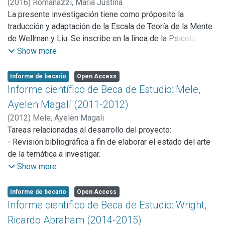
(
2016
)
Romanazzi, María Justina
La presente investigación tiene como próposito la
traducción y adaptación de la Escala de Teoría de la Mente
de Wellman y Liu. Se inscribe en la línea de la Psicología
del Desarrollo, más específicamente en el área de
Show more
evaluación de la Teoría de la Mente.
El término Teoría de la Mente (TM) hace referencia tanto a
Informe de becario
Open Access
una capacidad cognitiva como a una perspectiva teórica.
Informe científico de Beca de Estudio: Mele,
Fue acuñado por primera vez por David Premack (Premack
Ayelen Magalí (2011-2012)
& Woodruff, 1978) a partir de sus estudios pioneros con
(
2012
)
Mele, Ayelen Magali
primates. Suele definirse como la capacidad del ser
Tareas relacionadas al desarrollo del proyecto:
humano para atribuir estados mentales tanto a sí mismo
- Revisión bibliográfica a fin de elaborar el estado del arte
como a los demás, capacidad que le permite explicar y
de la temática a investigar.
predecir el comportamiento (Hughes, Lecce & Wilson,
- Elaboración de Encuesta de hábitos de actividad física y
Show more
2007). A partir de las ideas publicadas por Premack y
de alimentación.
Woodruff, se generó un importante debate al cual el
- Elaboración de entrevistas a profesores de Educación
Informe de becario
Open Access
filósofo Dennett realizó interesantes aportes (Uribe Ortiz,
Física.
Informe científico de Beca de Estudio: Wright,
Gómez Botero & Arango Tobón, 2010). Dennet (1978)
- Realización de la Medición antropométrica.
Ricardo Abraham (2014-2015)
planteó que lo que diferencia al ser humano de otros