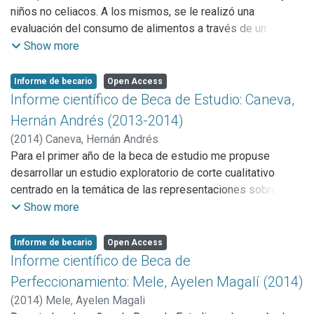
Tareas de Teoría de la Mente de Wellman y Liu (2004)
niños no celiacos. A los mismos, se le realizó una
habidacuenta que en nuestro medio no se dispone de
evaluación del consumo de alimentos a través de un
pruebas específicas que evalúen eldesarrollo de la TM. Su
Registro de 48 hs., una evaluación antropométrica de peso,
Show more
interés reside en su utilidad tanto en el diagnóstico del
talla y porcentaje de grasa corporal (a través de pliegues
desarrollopsicológico normotípico como patológico,
cutáneos) y análisis bioquímico de las reservas corporales
Informe de becario
Open Access
particularmente en el campo denominado“trastornos del
de hierro, ácido fólico y zinc.
Informe científico de Beca de Estudio: Caneva,
espectro autista”.
Además, se realizó un análisis cuantitativo hierro y zinc de
Hernán Andrés (2013-2014)
las harinas premezclas con mayor consumo por los
(
2014
)
Caneva, Hernán Andrés
celíacos en estudio. Dicho análisis se realizó en conjunto
Para el primer año de la beca de estudio me propuse
con la Facultad de Farmacia y Bioquímica de la Universidad
desarrollar un estudio exploratorio de corte cualitativo
de Buenos Ares.
centrado en la temática de las representaciones sobre el
Por otro lado, se realizaron presentaciones en congresos y
aborto*, para lo cual planteé llevar a cabo las siguientes
Show more
publicaciones en revistas científicas especializadas.
tareas:
• Lectura y reseña de bibliografía para la elaboración del
Informe de becario
Open Access
estado del arte.
Informe científico de Beca de
• Ajustes en el marco teórico-metodológico.
Perfeccionamiento: Mele, Ayelen Magalí (2014)
• Lectura de bibliografía para la elaboración de herramientas
(
2014
)
Mele, Ayelen Magali
de recolección de datos.