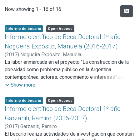
Recent Submissions
Now showing
1 - 16 of 16
Informe de becario
Open Access
Informe científico de Beca Doctoral 1º año:
Nogueira Expósito, Manuela (2016-2017)
(
2017
)
Nogueira Expósito, Manuela
La labor enmarcada en el proyecto “La construcción de la
obesidad como problema público en la Argentina
contemporánea: actores, conocimiento e intereses” avanzó
en:
Show more
a) la actualización bibliográfica dirigida a consolidar el
marco teórico, b) la revisión y análisis dedocumentos
Informe de becario
Open Access
oficiales (proyectos de ley, boletines oficiales, versiones
Informe científico de Beca Doctoral 1º año:
taquigráficas de sesiones legislativas nacionales) y
Garzaniti, Ramiro (2016-2017)
artículos periodísticos a fin de consolidar el corpus de
(
2017
)
Garzaniti, Ramiro
información sustantiva del estudio, c) realización de
El becario realiza actividades de investigación que constan
entrevistas en profundidad a expertosen la temática.