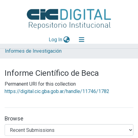
(current)
Log In
Informes de Investigación
Explorar
Mas información
Informe Científico de Beca
Aportar material
Permanent URI for this collection
Statistics
https://digital.cic.gba.gob.ar/handle/11746/1782
Browse