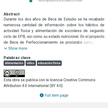
Abstract
Durante los dos años de Beca de Estudio se ha recabado 
numerosa cantidad de información sobre los hábitos de 
actividad fisica y alimentación de escolares de segundo 
ciclo de EPB, así como su estado nutricional. En el proyecto 
de Beca de Perfeccionamiento se procuraba comparar el 
estado nutricional, los hábitos de alimentación y los 
Show more
patrones de actividad física en escolares de distinto nivel 
Palabras clave
socioeconómico que asisten a 4º, 5º y 6º año del nivel 
Alimentación
niños
educación física
primario de escuelas de la ciudad de La Plata. Asimismo, 
se pretendía caracterizar la oferta y consumo de alimentos 
dentro de las escuelas y la actividad física (regularidad, 
Esta obra se publica con la licencia Creative Commons
calidad) que se lleva a cabo en los cursos de los 
Attribution 4.0 International (BY 4.0)
establecimientos seleccionados.

Sin embargo, nos hemos encontrado que gran parte de la 
Full item page
información que se había obtenido a lo largo de la Beca de 
Estudio no había podido ser analizada y procesada.
