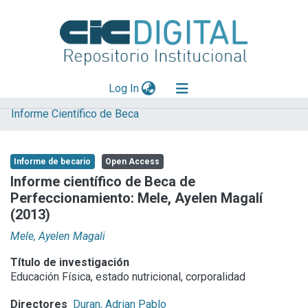
(current)
Log In
Informe Científico de Beca
Explorar
Mas información
Informe de becario
Open Access
Aportar material
Informe científico de Beca de
Perfeccionamiento: Mele, Ayelen Magalí
Statistics
(2013)
Mele, Ayelen Magali
Título de investigación
Educación Física, estado nutricional, corporalidad
Directores
Duran, Adrian Pablo