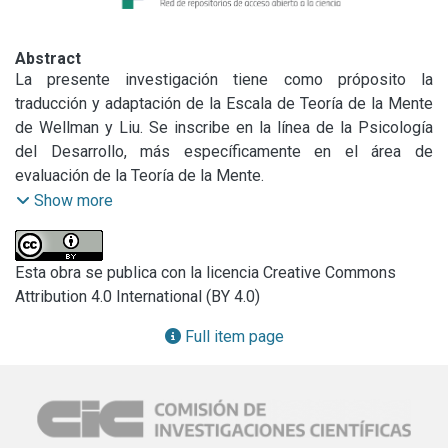
Abstract
La presente investigación tiene como próposito la 
traducción y adaptación de la Escala de Teoría de la Mente 
de Wellman y Liu. Se inscribe en la línea de la Psicología 
del Desarrollo, más específicamente en el área de 
evaluación de la Teoría de la Mente.

El término Teoría de la Mente (TM) hace referencia tanto a 
Show more
una capacidad cognitiva como a una perspectiva teórica. 
Fue acuñado por primera vez por David Premack (Premack 
& Woodruff, 1978) a partir de sus estudios pioneros con 
Esta obra se publica con la licencia Creative Commons
primates. Suele definirse como la capacidad del ser 
Attribution 4.0 International (BY 4.0)
humano para atribuir estados mentales tanto a sí mismo 
Full item page
como a los demás, capacidad que le permite explicar y 
predecir el comportamiento (Hughes, Lecce & Wilson, 
2007). A partir de las ideas publicadas por Premack y 
Woodruff, se generó un importante debate al cual el 
filósofo Dennett realizó interesantes aportes (Uribe Ortiz, 