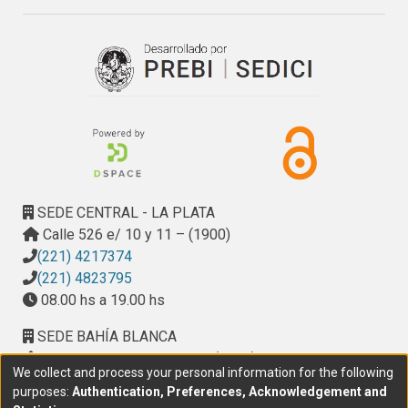
Gómez Botero & Arango Tobón, 2010). Dennet (1978) 
planteó que lo que diferencia al ser humano de otros 
organismos de la naturaleza es la capacidad de hacer 
predicciones y reflexiones acerca del futuro. Los seres 
humanos constituyen sistemas intencionales y la manera 
de predecir el comportamiento de un sistema intencional 
es la atribución de creencias, deseos y perspicacia racional 
a dicho sistema. Propuso entonces una serie de criterios 
mínimos necesarios para que el comportamiento de una 
persona pudiera ser interpretado como producto de una 
SEDE CENTRAL - LA PLATA
atribución de creencias: a) tener una creencia sobre la 
Calle 526 e/ 10 y 11 – (1900)
creencia de otro, b) hacer predecir algo en función de esa 
(221) 4217374
creencia y c) sostener esa creencia independientemente 
(221) 4823795
del estado real de los hechos.
08.00 hs a 19.00 hs
SEDE BAHÍA BLANCA
Calle Ciudad de Cali 320 – (8000). Universidad
We collect and process your personal information for the following
Provincial del Sudoeste (UPSO)
purposes:
Authentication, Preferences, Acknowledgement and
(291) 459 2550
, interno 147