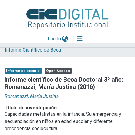
(current)
Log In
Informe Científico de Beca
Explorar
Mas información
Informe de becario
Open Access
Aportar material
Informe científico de Beca Doctoral 3º año:
Romanazzi, María Justina (2016)
Statistics
Romanazzi, María Justina
Título de investigación
Capacidades metalistas en la infancia. Su emergencia y
secuenciación en niños en edad escolar y diferente
procedencia sociocultural