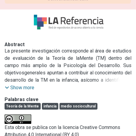
Abstract
La presente investigación corresponde al área de estudios 
de evaluación de la Teoría de laMente (TM) dentro del 
campo más amplio de la Psicología del Desarrollo. Sus 
objetivosgenerales apuntan a contribuir al conocimiento del 
desarrollo de la TM en la infancia, asícomo a identificar la 
emergencia y secuenciación de las habilidades que 
Show more
componen a dichacapacidad según su grado de 
Palabras clave
complejidad, en niños del medio local en edad escolar y 
Teoría de la Mente
infancia
medio sociocultural
dediferente procedencia sociocultural. Para tal fin, se 
realizó la traducción y la adaptacióncultural de la Escala de 
Tareas de Teoría de la Mente de Wellman y Liu (2004) 
Esta obra se publica con la licencia Creative Commons
habidacuenta que en nuestro medio no se dispone de 
Attribution 4.0 International (BY 4.0)