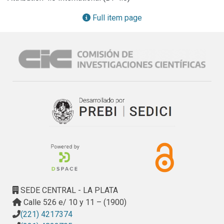
pruebas específicas que evalúen eldesarrollo de la TM. Su 
interés reside en su utilidad tanto en el diagnóstico del 
Full item page
desarrollopsicológico normotípico como patológico, 
particularmente en el campo denominado“trastornos del 
espectro autista”.
SEDE CENTRAL - LA PLATA
Calle 526 e/ 10 y 11 – (1900)
(221) 4217374