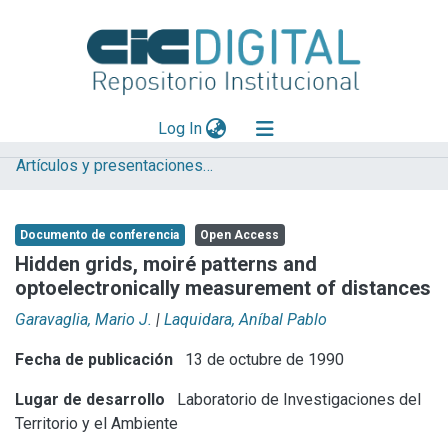
(current)
Log In
Artículos y presentaciones en Congresos
Explorar
Mas información
Documento de conferencia
Open Access
Aportar material
Hidden grids, moiré patterns and
optoelectronically measurement of distances
Statistics
Garavaglia, Mario J.
|
Laquidara, Aníbal Pablo
Fecha de publicación
13 de octubre de 1990
Lugar de desarrollo
Laboratorio de Investigaciones del
Territorio y el Ambiente