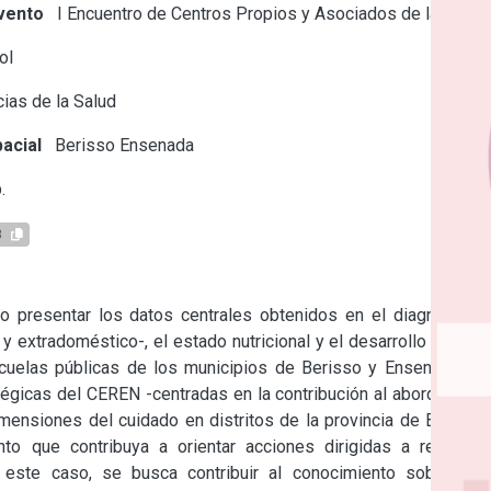
vento
I Encuentro de Centros Propios y Asociados de la CIC
ol
ias de la Salud
acial
Berisso
Ensenada
.
8
 presentar los datos centrales obtenidos en el diagnóstico 
extradoméstico-, el estado nutricional y el desarrollo infantil 
scuelas públicas de los municipios de Berisso y Ensenada. El 
égicas del CEREN -centradas en la contribución al abordaje de 
dimensiones del cuidado en distritos de la provincia de Buenos 
to que contribuya a orientar acciones dirigidas a resolver 
 este caso, se busca contribuir al conocimiento sobre las 