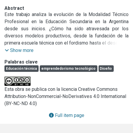
Abstract
Este trabajo analiza la evolución de la Modalidad Técnico 
Profesional en la Educación Secundaria en la Argentina 
desde sus inicios. ¿Cómo ha sido atravesada por los 
diversos modelos productivos, desde la fundación de la 
primera escuela técnica con el fordismo hasta el desarrollo 
local? ¿Cuáles fueron los principales hitos normativos a lo 
Show more
largo de este proceso? Se estudia, en particular, la 
Palabras clave
incorporación del diseño y de los principios de 
Educación técnica
emprendedorismo tecnológico
Diseño
emprendedorismo en el modelo educativo actual y las 
herramientas básicas para el desarrollo emprendedor que 
contribuyen a la innovación tecnológica local. Para concluir, 
Esta obra se publica con la licencia Creative Commons
se evalúa el impacto de estas nuevas políticas educativas 
Attribution-NonCommercial-NoDerivatives 4.0 International
en este contexto socio-económico dinámico.
(BY-NC-ND 4.0)
Full item page