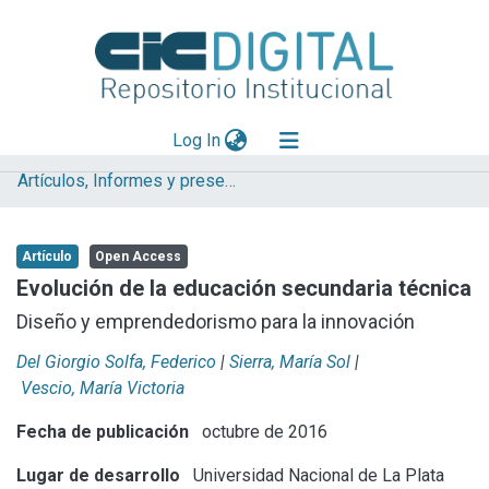
(current)
Log In
Artículos, Informes y presentaciones en Congresos (UNLP)
Explorar
Mas información
Artículo
Open Access
Aportar material
Evolución de la educación secundaria técnica
Statistics
Diseño y emprendedorismo para la innovación
Del Giorgio Solfa, Federico
|
Sierra, María Sol
|
Vescio, María Victoria
Fecha de publicación
octubre de 2016
Lugar de desarrollo
Universidad Nacional de La Plata