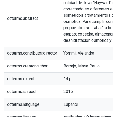
calidad del kiwi "Hayward" c
cosechado en diferentes es
sometidos a tratamientos de
dcterms.abstract
osmótica. Para cumplir con l
propuestos se trabajó a lo la
etapas: cosecha, almacenami
deshidratación osmótica y co
dcterms.contributor.director
Yommi, Alejandra
dcterms.creator.author
Borrajo, María Paula
dcterms.extent
14 p.
dcterms.issued
2015
dcterms.language
Español