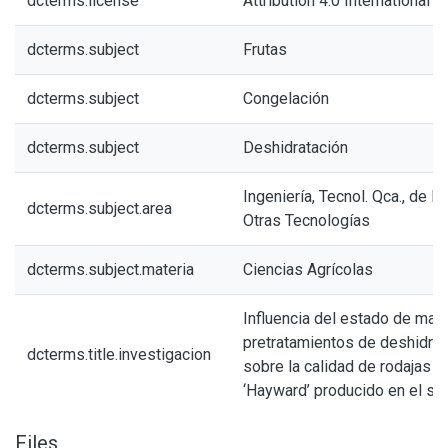
dcterms.license
Attribution 4.0 International (
dcterms.subject
Frutas
dcterms.subject
Congelación
dcterms.subject
Deshidratación
Ingeniería, Tecnol. Qca., de l
dcterms.subject.area
Otras Tecnologías
dcterms.subject.materia
Ciencias Agrícolas
Influencia del estado de ma
pretratamientos de deshidra
dcterms.title.investigacion
sobre la calidad de rodajas 
‘Hayward’ producido en el s
Files