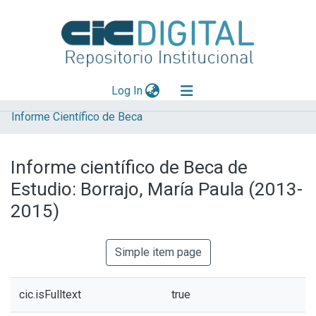
(current)
Log In
Informe Científico de Beca
Explorar
Mas información
Informe científico de Beca de
Aportar material
Estudio: Borrajo, María Paula (2013-
Statistics
2015)
Simple item page
cic.isFulltext
true