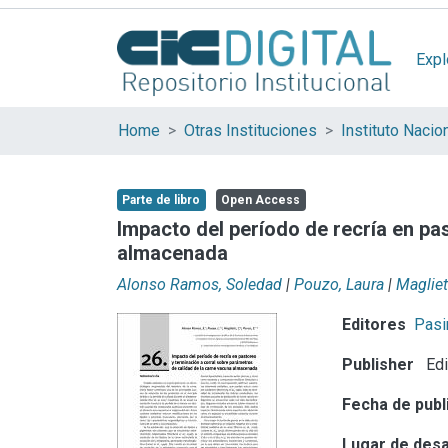
Expl
Home
Otras Instituciones
Parte de libro
Open Access
Impacto del período de recría en pa
almacenada
Alonso Ramos, Soledad
|
Pouzo, Laura
|
Magliet
Editores
Pasi
Publisher
Edi
Fecha de publ
Lugar de desa