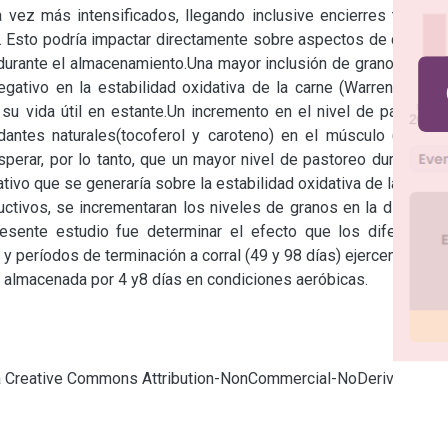
vez más intensificados, llegando inclusive encierres totales 
. Esto podría impactar directamente sobre aspectos de calidad 
 durante el almacenamiento.Una mayor inclusión de granos en la 
ativo en la estabilidad oxidativa de la carne (Warren et. al., 
 su vida útil en estante.Un incremento en el nivel de pasturas 
dantes naturales(tocoferol y caroteno) en el músculo (De La 
perar, por lo tanto, que un mayor nivel de pastoreo durante la 
tivo que se generaría sobre la estabilidad oxidativa de la carne 
uctivos, se incrementaran los niveles de granos en la dieta de 
resente estudio fue determinar el efecto que los diferentes 
 y períodos de terminación a corral (49 y 98 días) ejercen sobre 
e almacenada por 4 y8 días en condiciones aeróbicas.
cia Creative Commons Attribution-NonCommercial-NoDerivatives