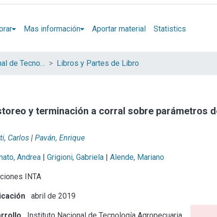
orar
Mas información
Aportar material
Statistics
Instituto Nacional de Tecnología Agropecuaria (INTA)
Libros y Partes de Libro
storeo y terminación a corral sobre parámetros d
ti, Carlos
|
Paván, Enrique
nato, Andrea
|
Grigioni, Gabriela
|
Alende, Mariano
ciones INTA
icación
abril de 2019
rrollo
Instituto Nacional de Tecnología Agropecuaria