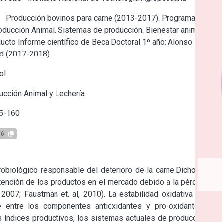
e
Producción bovinos para carne (2013-2017). Programa
oducción Animal. Sistemas de producción. Bienestar animal y
ducto
Informe científico de Beca Doctoral 1º año: Alonso
d (2017-2018)
ol
cción Animal y Lechería
5-160
66
robiológico responsable del deterioro de la carne.Dicho factor 
tención de los productos en el mercado debido a la pérdida de 
 2007; Faustman et. al, 2010). La estabilidad oxidativa de los 
e entre los componentes antioxidantes y pro-oxidantes del 
 índices productivos, los sistemas actuales de producción de 