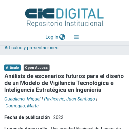
(current)
Log In
Artículos y presentaciones en Congresos
Explorar
Mas información
Artículo
Open Access
Aportar material
Análisis de escenarios futuros para el diseño
de un Modelo de Vigilancia Tecnológica e
Statistics
Inteligencia Estratégica en Ingeniería
Guagliano, Miguel
|
Pavlicevic, Juan Santiago
|
Comoglio, Marta
Fecha de publicación
2022
Lugar de desarrollo
Universidad Nacional de Lomas de