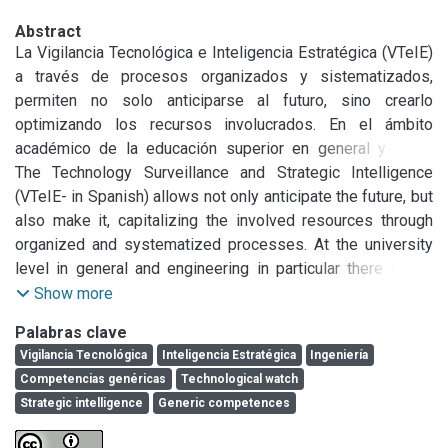
Abstract
La Vigilancia Tecnológica e Inteligencia Estratégica (VTeIE) 
a través de procesos organizados y sistematizados, 
permiten no solo anticiparse al futuro, sino crearlo 
optimizando los recursos involucrados. En el ámbito 
académico de la educación superior en general y de la 
ingeniería en particular, no se registra una cultura que 
The Technology Surveillance and Strategic Intelligence 
estimule llevar a cabo procesos de VTeIE, perdiendo la 
(VTeIE- in Spanish) allows not only anticipate the future, but 
posibilidad de mejorar el resultado final de sus trabajos y 
also make it, capitalizing the involved resources through 
resolver mas creativamente los problemas que se les 
organized and systematized processes. At the university 
presentan en el ejercicio de la profesión, mediante el 
level in general and engineering in particular there is not 
diseño y desarrollo de innovaciones tecnológicas.

cultural evidence that shows any encouragement on the 
Show more
De acuerdo a lo anterior, en el presente trabajo se analiza e 
VTeIC processes; in that way, the chance of improving the 
Palabras clave
identifica los escenarios futuros posibles mediante la 
final result of the investigations and solving more creatively 
Vigilancia Tecnológica
Inteligencia Estratégica
Ingeniería
aplicación del método SMIC PROB – EXPERT, para 
the problems in the course of the profession through the 
Competencias genéricas
Technological watch
determinar distintas probabilidades de hipótesis y/o 
design and development of technological innovations, is 
Strategic intelligence
Generic competences
eventos que podrían darse a la hora de implementar un 
lost.

Modelo de VTeIE orientado a asegurar el desarrollo de 
Taking this into account, in the present work the future 