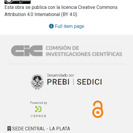
competencias en el ámbito académico universitario de la 
possibilities are identified and analyzed by the application 
Esta obra se publica con la licencia Creative Commons
ingeniería.
of the SMIC PROB – EXPERT method with the aim of 
Attribution 4.0 International (BY 4.0)
defining probable hypothesis or events which could come 
up at the moment of executing a VTeIE Model focused on 
Full item page
guaranteeing the development of abilities in the academic 
university field of engineering.
SEDE CENTRAL - LA PLATA