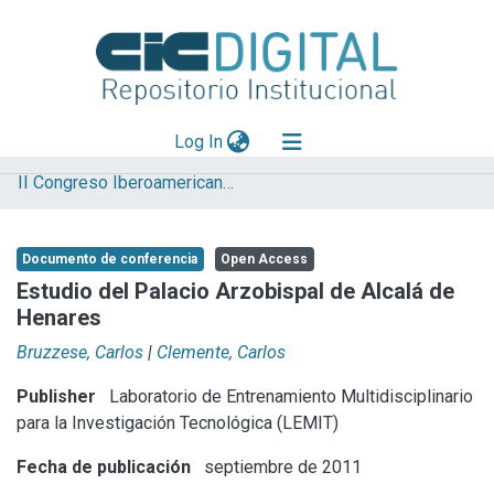
(current)
Log In
II Congreso Iberoamericano y X Jornada de Técnicas de Reparación y Conservación del Patrimonio
Explorar
Mas información
Documento de conferencia
Open Access
Aportar material
Estudio del Palacio Arzobispal de Alcalá de
Henares
Statistics
Bruzzese, Carlos
|
Clemente, Carlos
Publisher
Laboratorio de Entrenamiento Multidisciplinario
para la Investigación Tecnológica (LEMIT)
Fecha de publicación
septiembre de 2011