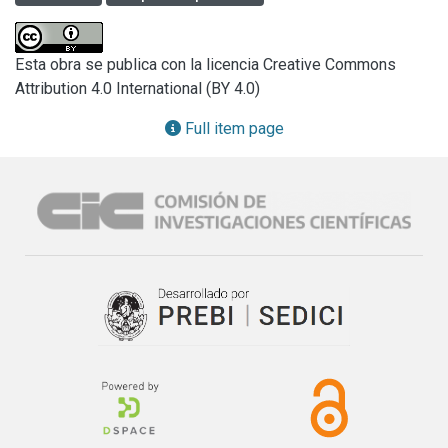
recuperación patrimonial que esta ciudad ha implementado 
en las últimas décadas. En particular, la historia de la 
fachada o pórtico renacentista del Ave María nos vincula 
Esta obra se publica con la licencia Creative Commons
directamente a la fundación de la ciudad de Alcalá de 
Attribution 4.0 International (BY 4.0)
Henares y su proceso de urbanización como recinto 
fortificado y casco urbano amurallado durante los siglos IX 
Full item page
y X, y su ampliación con nueva muralla en el siglo XV. El 
objetivo del trabajo fue generar un proyecto de restauración 
de dicha fachada. El trabajo realizado, recogió aportes y 
estrategias de diferentes disciplinas relacionadas con la 
restauración y de esta forma incluir todos los pasos 
necesarios que un conjunto monumental de fuerte impacto 
territorial y paisajístico, como lo es el Palacio Arzobispal 
de Alcalá de Henares, requiere para la restauración y 
rehabilitación.